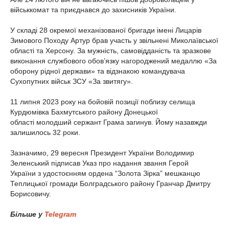
військкомат та приєднався до захисників України.
У складі 28 окремої механізованої бригади імені Лицарів
Зимового Походу Артур брав участь у звільнені Миколаївської
області та Херсону. За мужність, самовідданість та зразкове
виконання службового обов’язку нагороджений медаллю «За
оборону рідної держави» та відзнакою командувача
Сухопутних військ ЗСУ «За звитягу».
11 липня 2023 року на бойовій позиції поблизу селища
Курдюмівка Бахмутського району Донецької
області молодший сержант Грама загинув. Йому назавжди
залишилось 32 роки.
Зазначимо, 29 вересня Президент України Володимир
Зеленський підписав Указ про надання звання Герой
України з удостоєнням ордена “Золота Зірка” мешканцю
Теплицької громади Болградського району Гранчар Дмитру
Борисовичу.
Більше у
Telegram