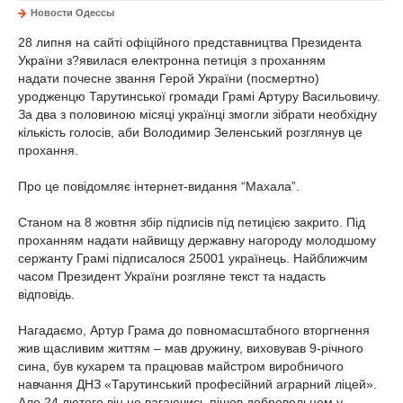
Новости Одессы
28 липня на сайті офіційного представництва Президента
України з?явилася електронна петиція з проханням
надати почесне звання Герой України (посмертно)
уродженцю Тарутинської громади Грамі Артуру Васильовичу.
За два з половиною місяці українці змогли зібрати необхідну
кількість голосів, аби Володимир Зеленський розглянув це
прохання.
Про це повідомляє інтернет-видання “Махала”.
Станом на 8 жовтня збір підписів під петицією закрито. Під
проханням надати найвищу державну нагороду молодшому
сержанту Грамі підписалося 25001 українець. Найближчим
часом Президент України розгляне текст та надасть
відповідь.
Нагадаємо, Артур Грама до повномасштабного вторгнення
жив щасливим життям – мав дружину, виховував 9-річного
сина, був кухарем та працював майстром виробничого
навчання ДНЗ «Тарутинський професійний аграрний ліцей».
Але 24 лютого він не вагаючись пішов добровольцем у