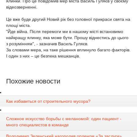
ялинки. Про це повідомив мер міста Василь Гуляєв у своєму
відеозверненні.
Це вже буде другий Новий рік без головної прикраси свята на
площі міста.
"Йде війна. Після перемоги ми в нашому місті встановимо
найкращу ялинку, яка може бути. Прошу віднестись до цього
з розумінням", - зазначив Василь Гуляєв.
За словами мера, на таке рішення вплинуло багато факторів.
І один з них – це безпека мешканців.
Похожие новости
Как избавиться от строительного мусора?
Сложное искусство борьбы с меланомой: один пациент -
много специалистов в команде
Володимир Зеленський нагородив орденом «За заслуги»