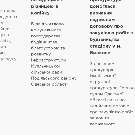
різницею в
домоглася
ька рада
копійку
визнання
ендер на
недійсним
PV-
Відділ житлово-
договору про
ійців
комунального
закупівлю робіт з
дньо
господарства,
будівництва
анію,
будівництва,
стадіону у м.
чить
благоустрою та
Вилкове
ми,
розвитку
 угода у
інфраструктури
За позовом
Куяльницької
прокурорів
сільської ради
Ізмаїльської
Подільського району
окружної
Одеської області
прокуратури Господ
судом Одеської
області визнано
недійсним договір
про закупівлю робіт
за кошти
державного