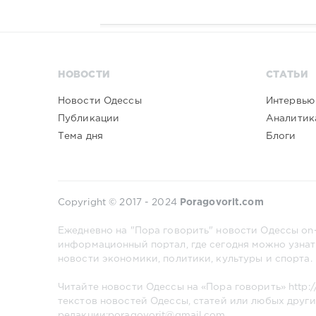
НОВОСТИ
СТАТЬИ
Новости Одессы
Интервью
Публикации
Аналитик
Тема дня
Блоги
Copyright © 2017 - 2024
Poragovorit.com
Ежедневно на "Пора говорить" новости Одессы on-
информационный портал, где сегодня можно узнат
новости экономики, политики, культуры и спорта.
Читайте новости Одессы на «Пора говорить»
http:
текстов новостей Одессы, статей или любых други
редакции:poragovorit@gmail.com