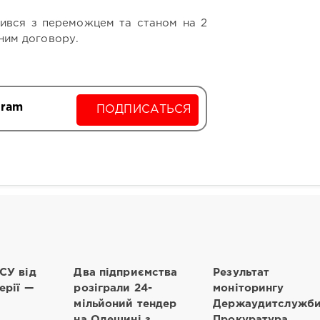
чився з переможцем та станом на 2
 ним договору.
gram
ПОДПИСАТЬСЯ
СУ від
Два підприємства
Результат
ерії —
розіграли 24-
моніторингу
мільйоний тендер
Держаудитслужби
на Одещині з
Прокуратура