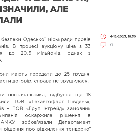
ЗНАЧИЛИ, АЛЕ
КЛАЛИ
4-12-2023, 18:30
 безпеки Одеської міськради провів
0
нів. В процесі аукціону ціна з 33
ася до 20,5 мільйонів, однак з
.
рони мають передати до 25 грудня,
асти договір, справа не зрушилася.
ли постачальника, відбувся ще 18
или ТОВ «Техавтофарт Південь»,
ів – ТОВ «Груп Інтрейд» замовник
компанія оскаржила рішення в
 АМКУ зобов’язали Департамент
и рішення про відхилення тендерної