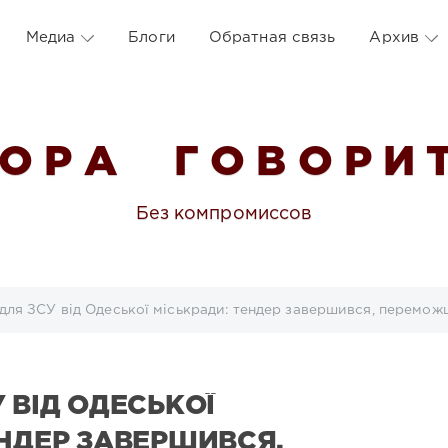
Медиа
Блоги
Обратная связь
Архив
 О Р А Г О В О Р И Т
Без компромиссов
для ЗСУ від Одеської міськради: тендер завершився, переможц
 ВІД ОДЕСЬКОЇ
ЕНДЕР ЗАВЕРШИВСЯ,