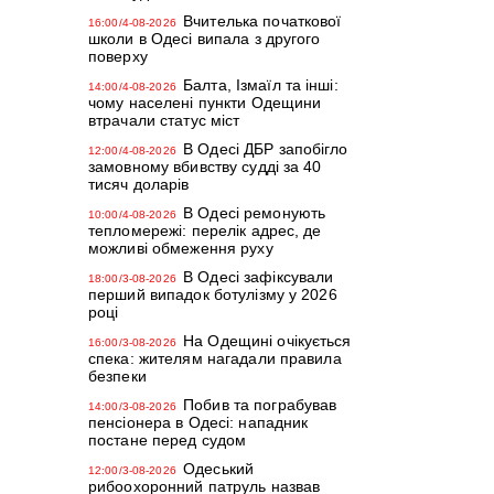
Вчителька початкової
16:00/4-08-2026
школи в Одесі випала з другого
поверху
Балта, Ізмаїл та інші:
14:00/4-08-2026
чому населені пункти Одещини
втрачали статус міст
В Одесі ДБР запобігло
12:00/4-08-2026
замовному вбивству судді за 40
тисяч доларів
В Одесі ремонують
10:00/4-08-2026
тепломережі: перелік адрес, де
можливі обмеження руху
В Одесі зафіксували
18:00/3-08-2026
перший випадок ботулізму у 2026
році
На Одещині очікується
16:00/3-08-2026
спека: жителям нагадали правила
безпеки
Побив та пограбував
14:00/3-08-2026
пенсіонера в Одесі: нападник
постане перед судом
Одеський
12:00/3-08-2026
рибоохоронний патруль назвав