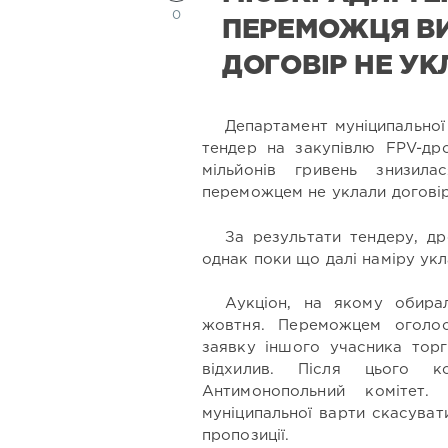
0
ПЕРЕМОЖЦЯ ВИ
ДОГОВІР НЕ У
Департамент муніципальної
тендер на закупівлю FPV-дро
мільйонів гривень знизил
переможцем не уклали договір
За результати тендеру, д
однак поки що далі наміру укл
Аукціон, на якому обира
жовтня. Переможцем оголос
заявку іншого учасника торг
відхилив. Після цього 
Антимонопольний комітет.
муніципальної варти скасуват
пропозиції.