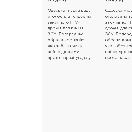
Одеська міська рада
Одеська міс
оголосила тендер на
оголосила т
закупівлю FPV-
закупівлю F
дронів для бійців
дронів для б
ЗСУ. Попередньо
ЗСУ. Попере
обрали компанію,
обрали комп
яка забезпечить
яка забезпе
воїнів дронами,
воїнів дрона
проте наразі угода у
проте наразі