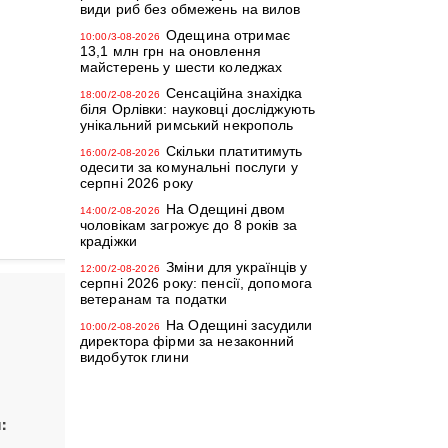
види риб без обмежень на вилов
Одещина отримає
10:00/3-08-2026
13,1 млн грн на оновлення
майстерень у шести коледжах
Сенсаційна знахідка
18:00/2-08-2026
біля Орлівки: науковці досліджують
унікальний римський некрополь
Скільки платитимуть
16:00/2-08-2026
одесити за комунальні послуги у
серпні 2026 року
На Одещині двом
14:00/2-08-2026
чоловікам загрожує до 8 років за
крадіжки
Зміни для українців у
12:00/2-08-2026
серпні 2026 року: пенсії, допомога
ветеранам та податки
На Одещині засудили
10:00/2-08-2026
директора фірми за незаконний
видобуток глини
: