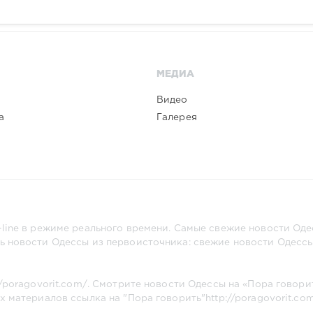
МЕДИА
Видео
а
Галерея
line в режиме реального времени. Самые свежие новости Одес
ь новости Одессы из первоисточника: свежие новости Одессы,
//poragovorit.com/
. Смотрите новости Одессы на «Пора говори
х материалов ссылка на "Пора говорить"
http://poragovorit.co