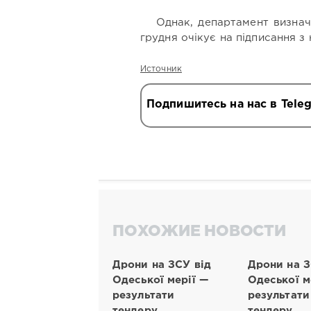
Однак, департамент визна
грудня очікує на підписання з
Источник
Подпишитесь на нас в Tele
ПОХОЖИЕ НОВОСТИ
Дрони на ЗСУ від
Дрони на З
Одеської мерії —
Одеської м
результати
результати
тендеру
тендеру