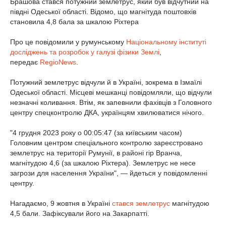
Брашова стався потужний землетрус, який був відчутний на
півдні Одеської області. Відомо, що магнітуда поштовхів
становила 4,8 бала за шкалою Ріхтера
Про це повідомили у румунському
Національному інституті
досліджень та розробок у галузі фізики Землі
,
передає
RegioNews
.
Потужний землетрус відчули й в Україні, зокрема в Ізмаїлі
Одеської області. Місцеві мешканці повідомляли, що відчули
незначні коливання. Втім, як запевнили фахівців з Головного
центру спецконтролю ДКА, українцям хвилюватися нічого.
"4 грудня 2023 року о 00:05:47 (за київським часом)
Головним центром спеціального контролю зареєстровано
землетрус на території Румунії, в районі гір Вранча,
магнітудою 4,6 (за шкалою Ріхтера). Землетрус не несе
загрози для населення України", — йдеться у повідомленні
центру.
Нагадаємо, 9 жовтня в Україні
стався землетрус
магнітудою
4,5 бали. Зафіксували його на Закарпатті.