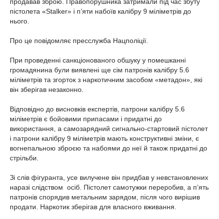
продавав зброю. Правопорушника затримали під час збуту
пістолета «Stalker» і п’яти набоїв калібру 9 міліметрів до
нього.
Про це повідомляє пресслужба Нацполіції.
При проведенні санкціонованого обшуку у помешканні
громадянина були виявлені ще сім патронів калібру 5.6
міліметрів та згорток з наркотичним засобом «метадон», які
він зберігав незаконно.
Відповідно до висновків експертів, патрони калібру 5.6
міліметрів є бойовими припасами і придатні до
використання, а самозарядний сигнально-стартовий пістолет
і патрони калібру 9 міліметрів мають конструктивні зміни, є
вогнепальною зброєю та набоями до неї й також придатні до
стрільби.
Зі слів фігуранта, усе вилучене він придбав у невстановлених
наразі слідством осіб. Пістолет самотужки переробив, а п’ять
патронів спорядив метальним зарядом, після чого вирішив
продати. Наркотик зберігав для власного вживання.