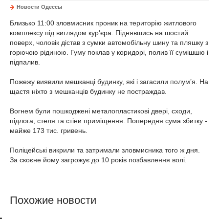
Новости Одессы
Близько 11:00 зловмисник проник на територію житлового
комплексу під виглядом кур'єра. Піднявшись на шостий
поверх, чоловік дістав з сумки автомобільну шину та пляшку з
горючою рідиною. Гуму поклав у коридорі, полив її сумішшю і
підпалив.
Пожежу виявили мешканці будинку, які і загасили полум’я. На
щастя ніхто з мешканців будинку не постраждав.
Вогнем були пошкоджені металопластикові двері, сходи,
підлога, стеля та стіни приміщення. Попередня сума збитку -
майже 173 тис. гривень.
Поліцейські викрили та затримали зловмисника того ж дня.
За скоєне йому загрожує до 10 років позбавлення волі.
Похожие новости