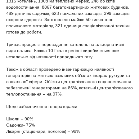
1315 котелень, 1908 км теплових мереж, 248 об’єктів
водопостачання, 8867 багатоквартирних житлових будинків,
489 дитячих садочків, 623 навчальних закладів, 399 закладів
охорони здоров’я. Заготовлено майже 50 тисяч тонн
посипкового матеріалу, 321 одиниця спеціалізованої техніки
готова до роботи.
Триває процес із переведення котелень на альтернативні
види палива. Кожна 10 Гкал в регіоні виробляється вже
незалежно від наявності природнього газу.
Також в області проведено інвентаризацію наявності
генераторів на життєво важливих об’єктах інфраструктури та
соціальної сфери. Об’єкти централізованого водопостачання
забезпечені генераторами на 86%, котельні централізованого
теплопостачання – на 97%.
Щодо забезпечення генераторами:
Школи – 90%
Садочки- 75%
Лікарні (стаціонари, пологові) – 99%