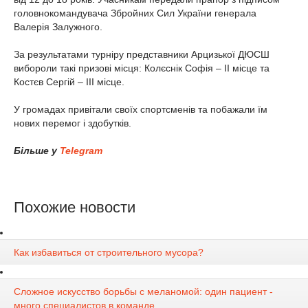
головнокомандувача Збройних Сил України генерала
Валерія Залужного.
За результатами турніру представники Арцизької ДЮСШ
вибороли такі призові місця: Колєснік Софія – ІІ місце та
Костєв Сергій – ІІІ місце.
У громадах привітали своїх спортсменів та побажали їм
нових перемог і здобутків.
Більше у
Telegram
Похожие новости
Как избавиться от строительного мусора?
Сложное искусство борьбы с меланомой: один пациент -
много специалистов в команде