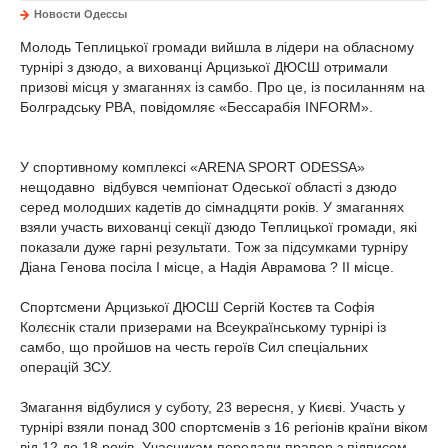
Новости Одессы
Молодь Теплицької громади вийшла в лідери на обласному
турнірі з дзюдо, а вихованці Арцизької ДЮСШ отримали
призові місця у змаганнях із самбо. Про це, із посиланням на
Болградську РВА, повідомляє «Бессарабія INFORM».
У спортивному комплексі «ARENA SPORT ODESSA»
нещодавно відбувся чемпіонат Одеської області з дзюдо
серед молодших кадетів до сімнадцяти років. У змаганнях
взяли участь вихованці секції дзюдо Теплицької громади, які
показали дуже гарні результати. Тож за підсумками турніру
Діана Генова посіла І місце, а Надія Аврамова ? ІІ місце.
Спортсмени Арцизької ДЮСШ Сергій Костєв та Софія
Колєснік стали призерами на Всеукраїнському турнірі із
самбо, що пройшов на честь героїв Сил спеціальних
операцій ЗСУ.
Змагання відбулися у суботу, 23 вересня, у Києві. Участь у
турнірі взяли понад 300 спортсменів з 16 регіонів країни віком
від 12 до 18 років. Учасникам передали прапор з підписом