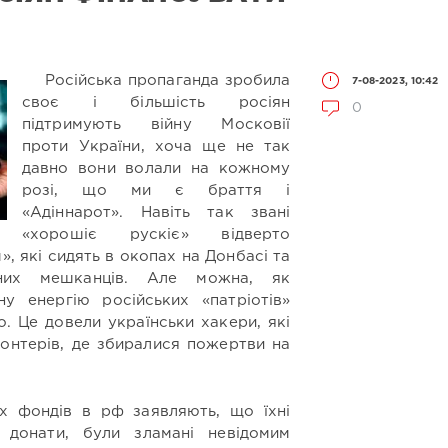
Російська пропаганда зробила
7-08-2023, 10:42
своє і більшість росіян
0
підтримують війну Московії
проти України, хоча ще не так
давно вони волали на кожному
розі, що ми є браття і
«Адіннарот». Навіть так звані
«хорошіє рускіє» відверто
, які сидять в окопах на Донбасі та
рних мешканців. Але можна, як
у енергію російських «патріотів»
. Це довели українськи хакери, які
лонтерів, де збиралися пожертви на
х фондів в рф заявляють, що їхні
 донати, були зламані невідомим