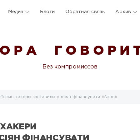
Медиа
Блоги
Обратная связь
Архив
 О Р А Г О В О Р И Т
Без компромиссов
аїнські хакери заставили росіян фінансувати «Азов»
 ХАКЕРИ
СІЯН ФІНАНСУВАТИ