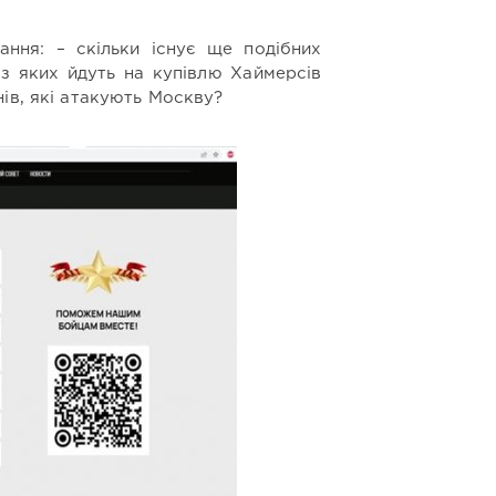
ння: – скільки існує ще подібних
 з яких йдуть на купівлю Хаймерсів
ів, які атакують Москву?