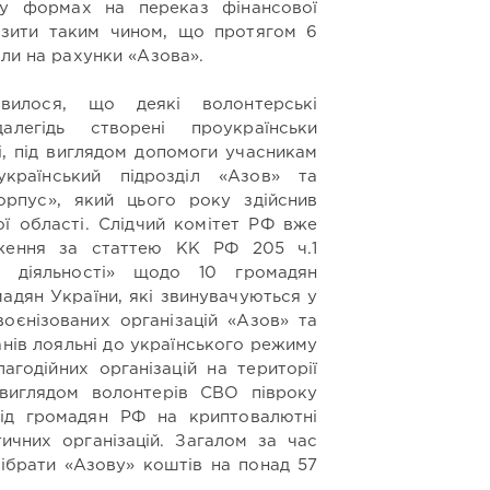
 у формах на переказ фінансової
ізити таким чином, що протягом 6
шли на рахунки «Азова».
вилося, що деякі волонтерські
алегідь створені проукраїнськи
, під виглядом допомоги учасникам
раїнський підрозділ «Азов» та
орпус», який цього року здійснив
ої області. Слідчий комітет РФ вже
дження за статтею КК РФ 205 ч.1
ї діяльності» щодо 10 громадян
мадян України, які звинувачуються у
воєнізованих організацій «Азов» та
ланів лояльні до українського режиму
агодійних організацій на території
 виглядом волонтерів СВО півроку
ід громадян РФ на криптовалютні
тичних організацій. Загалом за час
зібрати «Азову» коштів на понад 57