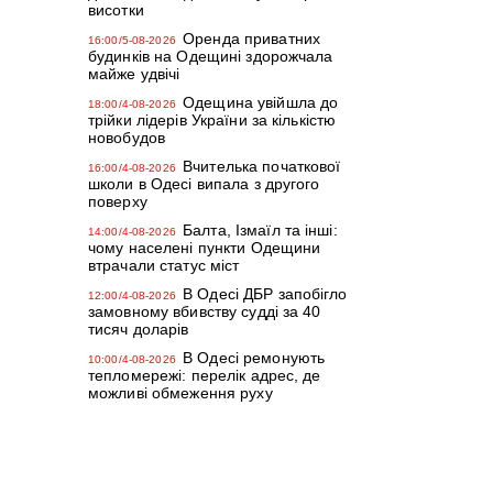
висотки
Оренда приватних
16:00/5-08-2026
будинків на Одещині здорожчала
майже удвічі
Одещина увійшла до
18:00/4-08-2026
трійки лідерів України за кількістю
новобудов
Вчителька початкової
16:00/4-08-2026
школи в Одесі випала з другого
поверху
Балта, Ізмаїл та інші:
14:00/4-08-2026
чому населені пункти Одещини
втрачали статус міст
В Одесі ДБР запобігло
12:00/4-08-2026
замовному вбивству судді за 40
тисяч доларів
В Одесі ремонують
10:00/4-08-2026
тепломережі: перелік адрес, де
можливі обмеження руху