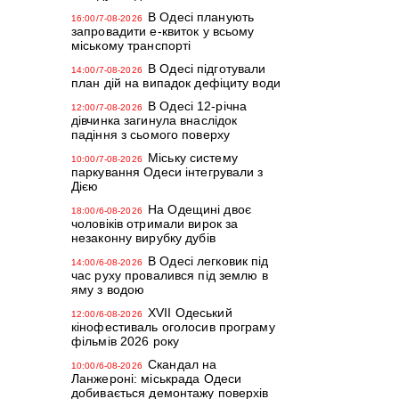
В Одесі планують
16:00/7-08-2026
запровадити е-квиток у всьому
міському транспорті
В Одесі підготували
14:00/7-08-2026
план дій на випадок дефіциту води
В Одесі 12-річна
12:00/7-08-2026
дівчинка загинула внаслідок
падіння з сьомого поверху
Міську систему
10:00/7-08-2026
паркування Одеси інтегрували з
Дією
На Одещині двоє
18:00/6-08-2026
чоловіків отримали вирок за
незаконну вирубку дубів
В Одесі легковик під
14:00/6-08-2026
час руху провалився під землю в
яму з водою
XVII Одеський
12:00/6-08-2026
кінофестиваль оголосив програму
фільмів 2026 року
Скандал на
10:00/6-08-2026
Ланжероні: міськрада Одеси
добивається демонтажу поверхів