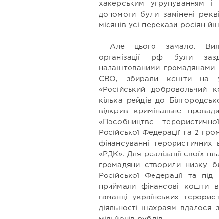
хакерським угрупуванням і
допомоги були замінені рекв
місяців усі перекази росіян й
Але цього замало. Вия
організації рф були зазд
налаштованими громадянами і
СВО, збирали кошти на ук
«Російський добровольчий к
кілька рейдів до Білгородськ
відкрив кримінальне прова
«Пособництво терористично
Російської Федерації та 2 гро
фінансуванні терористичних 
«РДК». Для реалізації своїх п
громадяни створили низку бл
Російської Федерації та під
приймали фінансові кошти в
гаманці українських терорис
діяльності шахраям вдалося 
мільйонів рублів.