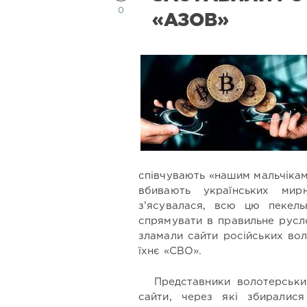
0
«АЗОВ»
співчувають «нашим мальчікам»
вбивають українських ми
з’ясувалася, всю цю пекельн
спрямувати в правильне русло
зламали сайти російських во
їхнє «СВО».
Представники волотерськи
сайти, через які збиралися