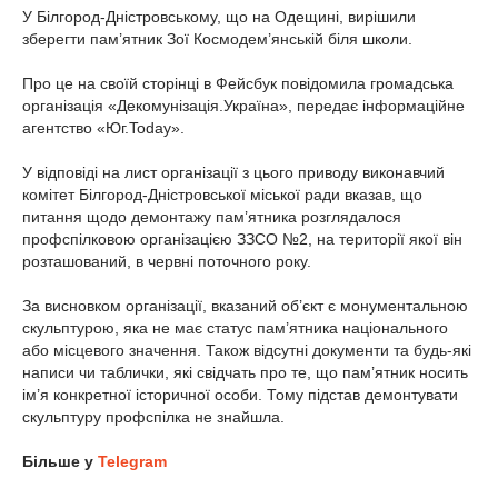
У Білгород-Дністровському, що на Одещині, вирішили
зберегти пам’ятник Зої Космодем’янській біля школи.
Про це на своїй сторінці в Фейсбук повідомила громадська
організація «Декомунізація.Україна», передає інформаційне
агентство «Юг.Today».
У відповіді на лист організації з цього приводу виконавчий
комітет Білгород-Дністровської міської ради вказав, що
питання щодо демонтажу пам’ятника розглядалося
профспілковою організацією ЗЗСО №2, на території якої він
розташований, в червні поточного року.
За висновком організації, вказаний об’єкт є монументальною
скульптурою, яка не має статус пам’ятника національного
або місцевого значення. Також відсутні документи та будь-які
написи чи таблички, які свідчать про те, що пам’ятник носить
ім’я конкретної історичної особи. Тому підстав демонтувати
скульптуру профспілка не знайшла.
Більше у
Telegram