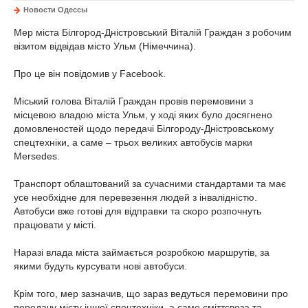
Новости Одессы
Мер міста Білгород-Дністровський Віталій Граждан з робочим
візитом відвідав місто Ульм (Німеччина).
Про це він повідомив у Facebook.
Міський голова Віталій Граждан провів перемовини з
місцевою владою міста Ульм, у ході яких було досягнено
домовленостей щодо передачі Білгороду-Дністровському
спецтехніки, а саме – трьох великих автобусів марки
Mersedes.
Транспорт облаштований за сучасними стандартами та має
усе необхідне для перевезення людей з інвалідністю.
Автобуси вже готові для відправки та скоро розпочнуть
працювати у місті.
Наразі влада міста займається розробкою маршрутів, за
якими будуть курсувати нові автобуси.
Крім того, мер зазначив, що зараз ведуться перемовини про
передачу місту іншої спецтехніки, а саме сміттєвоза та