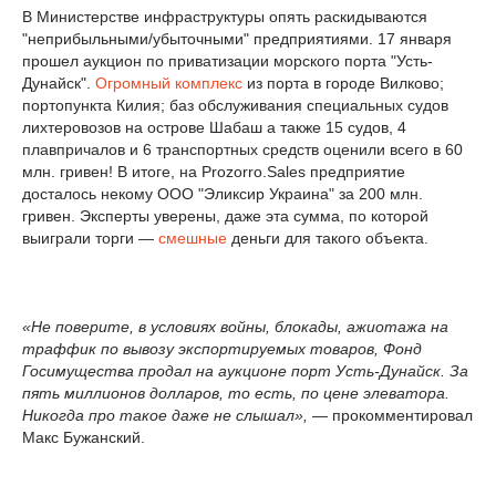
В Министерстве инфраструктуры опять раскидываются
"неприбыльными/убыточными" предприятиями. 17 января
прошел аукцион по приватизации морского порта "Усть-
Дунайск".
Огромный комплекс
из порта в городе Вилково;
портопункта Килия; баз обслуживания специальных судов
лихтеровозов на острове Шабаш а также 15 судов, 4
плавпричалов и 6 транспортных средств оценили всего в 60
млн. гривен! В итоге, на Prozorro.Sales предприятие
досталось некому ООО "Эликсир Украина" за 200 млн.
гривен. Эксперты уверены, даже эта сумма, по которой
выиграли торги —
смешные
деньги для такого объекта.
«Не поверите, в условиях войны, блокады, ажиотажа на
траффик по вывозу экспортируемых товаров, Фонд
Госимущества продал на аукционе порт Усть-Дунайск. За
пять миллионов долларов, то есть, по цене элеватора.
Никогда про такое даже не слышал»,
— прокомментировал
Макс Бужанский.