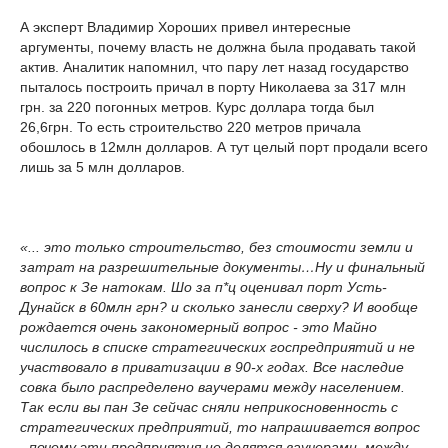
А эксперт Владимир Хороших привел интересные
аргументы, почему власть не должна была продавать такой
актив. Аналитик напомнил, что пару лет назад государство
пыталось построить причал в порту Николаева за 317 млн
грн. за 220 погонных метров. Курс доллара тогда был
26,6грн. То есть строительство 220 метров причала
обошлось в 12млн долларов. А тут целый порт продали всего
лишь за 5 млн долларов.
«... это только строительство, без стоимости земли и
затрат на разрешительные документы…Ну и финальный
вопрос к Зе натокам. Шо за п*ц оценивал порт Усть-
Дунайск в 60млн грн? и сколько занесли сверху? И вообще
рождается очень закономерный вопрос - это Майно
числилось в списке стратегических госпредприятий и не
участвовало в приватизации в 90-х годах. Все наследие
совка было распределено ваучерами между населением.
Так если вы пан Зе сейчас сняли неприкосновенность с
стратегических предприятий, то напрашивается вопрос
- почему эти предприятия не делятся ваучерами, между