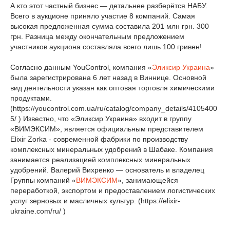
А кто этот частный бизнес — детальнее разберётся НАБУ.
Всего в аукционе приняло участие 8 компаний. Самая
высокая предложенная сумма составила 201 млн грн. 300
грн. Разница между окончательным предложением
участников аукциона составляла всего лишь 100 гривен!
Согласно данным YouControl, компания «
Эликсир Украина
»
была зарегистрирована 6 лет назад в Виннице. Основной
вид деятельности указан как оптовая торговля химическими
продуктами.
(https://youcontrol.com.ua/ru/catalog/company_details/4105400
5/ ) Известно, что «Эликсир Украина» входит в группу
«ВИМЭКСИМ», является официальным представителем
Elixir Zorka - современной фабрики по производству
комплексных минеральных удобрений в Шабаке. Компания
занимается реализацией комплексных минеральных
удобрений. Валерий Вихренко — основатель и владелец
Группы компаний «
ВИМЭКСИМ
», занимающейся
переработкой, экспортом и предоставлением логистических
услуг зерновых и масличных культур. (https://elixir-
ukraine.com/ru/ )