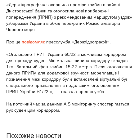
«Держгідрографія» завершила проміри глибин в районі
Дністровської банки та оголосила нові прибережні
попередження (ПРИП) з рекомендованим маршрутом уздовж
узбережжя України в обхід перекритих Росією акваторій
Чорного моря.
Про це
повідомляє
пресслужба «Держгідрографії».
«Оголошено ПРИП України 60/22 з можливим коридором
для проходу суден. Мінімальна ширина коридору складає
1км. Загальний фон глибин 15-22 метрів. Після оголошення
даного ПРИПу для додаткової зручності мореплавців і
позначення меж коридору були встановлені віртуальні буї
спеціального призначення з подальшим оголошенням
ПРИП України 61/22.», — вказала прес-служба.
На поточний час за даними АІS моніторингу спостерігається
рух суден цим коридором.
Похожие новости