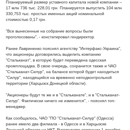
Планируемый размер уставного капитала новой компании –
17 млн 736 тыс. 228,01 грн. Планируется выпустить 104 млн
330,753 тыс. простых именных акций номинальной
стоимостью 0,17 грн.
"Все вынесенные на собрание вопросы были
проголосованы", - констатировал гендиректор.
Ранее Лавриненко пояснял агентству "Интерфакс-Украина",
что акционеры договорились выделить компанию
"Стальканат", в которую будет переведена одесская
промплощадка. В свою очередь, сохранится также и ЧАО
"Стальканат-Силур", на балансе которой будет находиться
"Силур", находящийся на временно неподконтрольной
территории (Харцызск Донецкой области).
"Акционеры будут те же и в "Стальканате", и в "Стальканат-
Силур". Фактически ничего не изменится", - пояснял топ-
менеджер.
Как сообщалось, ЧАО "ПО "Стальканат-Силур" (Одесса)
ранее имело два филиала - в Одессе и в Харцызске
Донецкой области на НКТ. Руководство компании 1 декабря