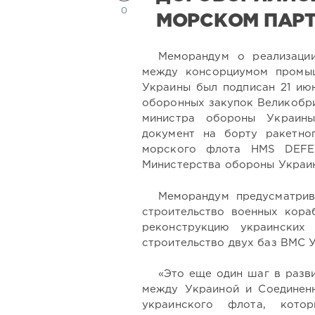
0
МОРСКОМ ПАР
Меморандум о реализации
между консорциумом промы
Украины был подписан 21 ию
оборонных закупок Великобри
министра обороны Украин
документ на борту ракетно
морского флота HMS DEFE
Министерства обороны Украи
Меморандум предусматрив
строительство военных кора
реконструкцию украинских 
строительство двух баз ВМС 
«Это еще один шаг в разв
между Украиной и Соединен
украинского флота, кото