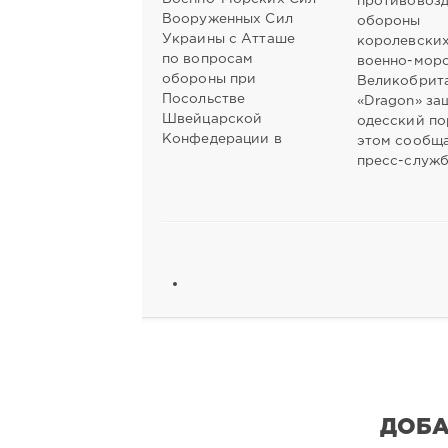
противовоз
Вооруженных Сил
обороны
Украины с Атташе
королевски
по вопросам
военно-морс
обороны при
Великобрит
Посольстве
«Dragon» за
Швейцарской
одесский по
Конфедерации в
этом сообщ
пресс-служ
ДОБА