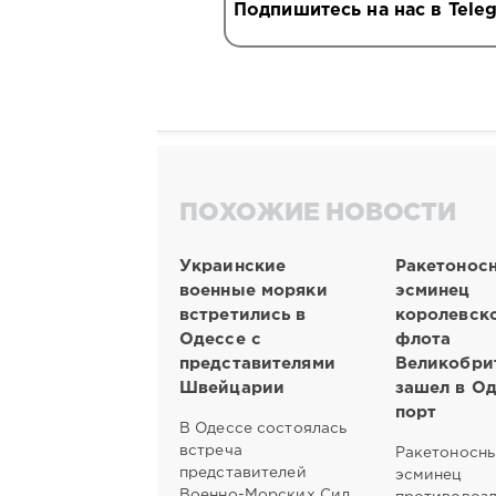
Подпишитесь на нас в Tele
ПОХОЖИЕ НОВОСТИ
Украинские
Ракетонос
военные моряки
эсминец
встретились в
королевск
Одессе с
флота
представителями
Великобри
Швейцарии
зашел в О
порт
В Одессе состоялась
встреча
Ракетоносн
представителей
эсминец
Военно-Морских Сил