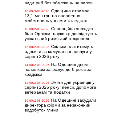
види риб без обмежень на вилов
Одещина отримає
10:00/3-08-2026
13,1 млн грн на оновлення
майстерень у шести коледжах
Сенсаційна знахідка
18:00/2-08-2026
біля Орлівки: науковці досліджують
унікальний римський некрополь
Скільки платитимуть
16:00/2-08-2026
одесити за комунальні послуги у
серпні 2026 року
На Одещині двом
14:00/2-08-2026
чоловікам загрожує до 8 років за
крадіжки
Зміни для українців у
12:00/2-08-2026
серпні 2026 року: пенсії, допомога
ветеранам та податки
На Одещині засудили
10:00/2-08-2026
директора фірми за незаконний
видобуток глини