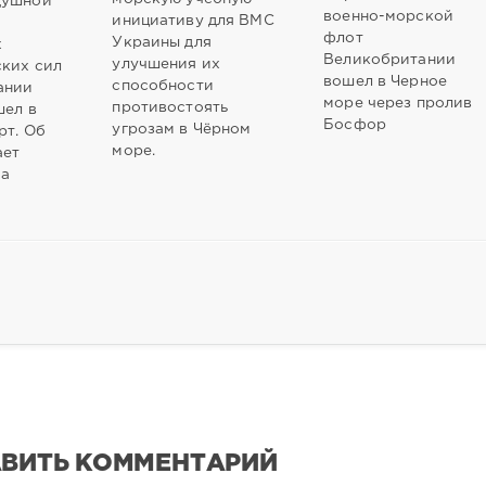
душной
военно-морской
инициативу для ВМС
флот
Украины для
х
Великобритании
улучшения их
ких сил
вошел в Черное
способности
ании
море через пролив
противостоять
шел в
Босфор
угрозам в Чёрном
рт. Об
море.
ает
ба
ВИТЬ КОММЕНТАРИЙ