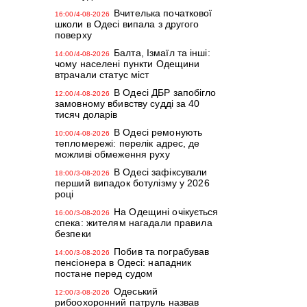
Вчителька початкової
16:00/4-08-2026
школи в Одесі випала з другого
поверху
Балта, Ізмаїл та інші:
14:00/4-08-2026
чому населені пункти Одещини
втрачали статус міст
В Одесі ДБР запобігло
12:00/4-08-2026
замовному вбивству судді за 40
тисяч доларів
В Одесі ремонують
10:00/4-08-2026
тепломережі: перелік адрес, де
можливі обмеження руху
В Одесі зафіксували
18:00/3-08-2026
перший випадок ботулізму у 2026
році
На Одещині очікується
16:00/3-08-2026
спека: жителям нагадали правила
безпеки
Побив та пограбував
14:00/3-08-2026
пенсіонера в Одесі: нападник
постане перед судом
Одеський
12:00/3-08-2026
рибоохоронний патруль назвав