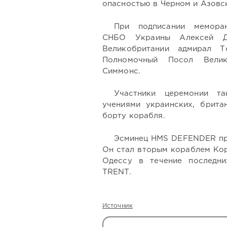
опасностью в Черном и Азовск
При подписании меморан
СНБО Украины Алексей Д
Великобритании адмирал 
Полномочный Посол Вели
Симмонс.
Участники церемонии т
учениями украинских, брита
борту корабля.
Эсминец HMS DEFENDER пр
Он стал вторым кораблем Кор
Одессу в течение последни
TRENT.
Источник