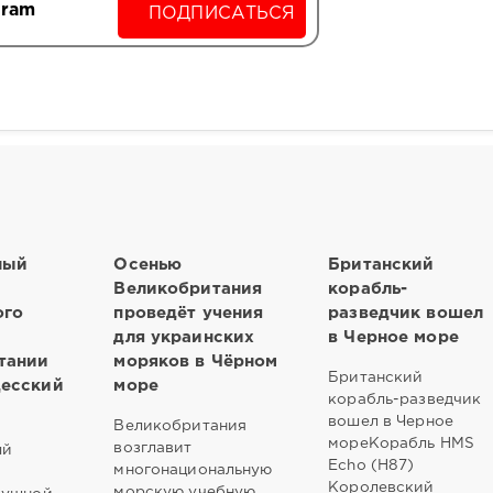
gram
ПОДПИСАТЬСЯ
ный
Осенью
Британский
Великобритания
корабль-
ого
проведёт учения
разведчик вошел
для украинских
в Черное море
тании
моряков в Чёрном
Британский
десский
море
корабль-разведчик
вошел в Черное
Великобритания
мореКорабль HMS
возглавит
ый
Echo (H87)
многонациональную
Королевский
морскую учебную