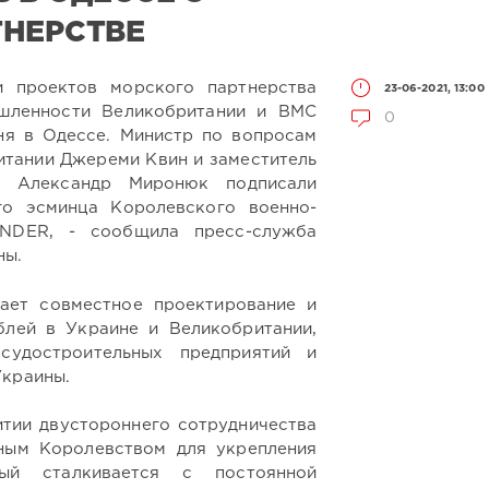
ТНЕРСТВЕ
 проектов морского партнерства
23-06-2021, 13:00
шленности Великобритании и ВМС
0
ня в Одессе. Министр по вопросам
тании Джереми Квин и заместитель
ы Александр Миронюк подписали
го эсминца Королевского военно-
NDER, - сообщила пресс-служба
ны.
ает совместное проектирование и
блей в Украине и Великобритании,
судостроительных предприятий и
Украины.
итии двустороннего сотрудничества
ным Королевством для укрепления
рый сталкивается с постоянной