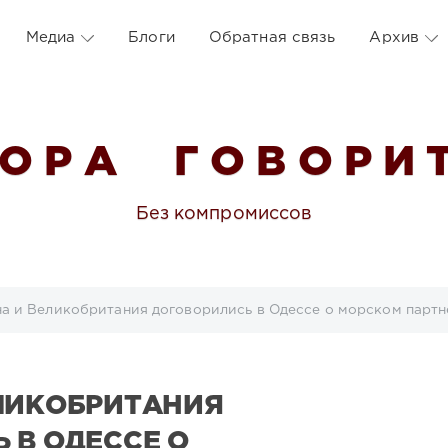
Медиа
Блоги
Обратная связь
Архив
 О Р А Г О В О Р И Т
Без компромиссов
а и Великобритания договорились в Одессе о морском партн
ЛИКОБРИТАНИЯ
 В ОДЕССЕ О