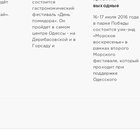
йдёт
состоится
выходные
гастрономический
ай».
фестиваль «День
16-17 июля 2016 года
помидора». Он
в парке Победы
пройдет в самом
состоится уик-энд
центре Одессы - на
«Морское
Дерибасовской и в
воскресенье» в
Горсаду и
рамках второго
Морского
фестиваля, который
проходит при
поддержке
Одесского