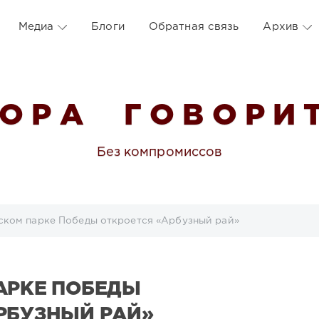
Медиа
Блоги
Обратная связь
Архив
 О Р А Г О В О Р И Т
Без компромиссов
ском парке Победы откроется «Арбузный рай»
АРКЕ ПОБЕДЫ
РБУЗНЫЙ РАЙ»