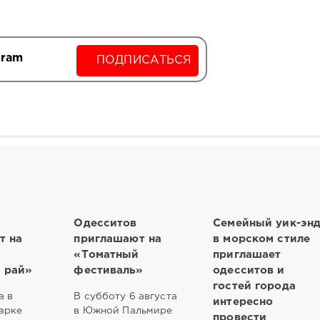
gram
ПОДПИСАТЬСЯ
Одесситов
Семейный уик-эн
т на
приглашают на
в морском стиле
«Томатный
приглашает
 рай»
фестиваль»
одесситов и
гостей города
а в
В субботу 6 августа
интересно
арке
в Южной Пальмире
провести