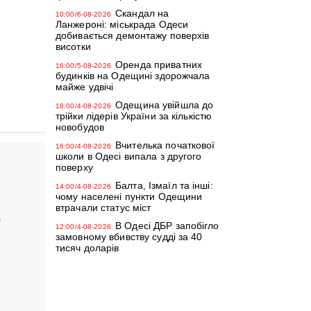
Скандал на
10:00/6-08-2026
Ланжероні: міськрада Одеси
добивається демонтажу поверхів
висотки
Оренда приватних
16:00/5-08-2026
будинків на Одещині здорожчала
майже удвічі
Одещина увійшла до
18:00/4-08-2026
трійки лідерів України за кількістю
новобудов
Вчителька початкової
16:00/4-08-2026
школи в Одесі випала з другого
поверху
Балта, Ізмаїл та інші:
14:00/4-08-2026
чому населені пункти Одещини
втрачали статус міст
д
В Одесі ДБР запобігло
12:00/4-08-2026
замовному вбивству судді за 40
тисяч доларів