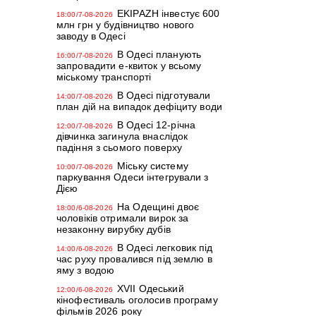
EKIPAZH інвестує 600
18:00/7-08-2026
млн грн у будівництво нового
заводу в Одесі
В Одесі планують
16:00/7-08-2026
запровадити е-квиток у всьому
міському транспорті
В Одесі підготували
14:00/7-08-2026
план дій на випадок дефіциту води
В Одесі 12-річна
12:00/7-08-2026
дівчинка загинула внаслідок
падіння з сьомого поверху
Міську систему
10:00/7-08-2026
паркування Одеси інтегрували з
Дією
На Одещині двоє
18:00/6-08-2026
чоловіків отримали вирок за
незаконну вирубку дубів
В Одесі легковик під
14:00/6-08-2026
час руху провалився під землю в
яму з водою
XVII Одеський
12:00/6-08-2026
кінофестиваль оголосив програму
фільмів 2026 року