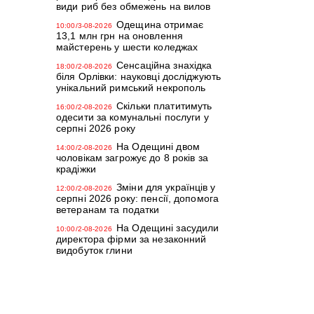
види риб без обмежень на вилов
Одещина отримає
10:00/3-08-2026
13,1 млн грн на оновлення
майстерень у шести коледжах
Сенсаційна знахідка
18:00/2-08-2026
біля Орлівки: науковці досліджують
унікальний римський некрополь
Скільки платитимуть
16:00/2-08-2026
одесити за комунальні послуги у
серпні 2026 року
На Одещині двом
14:00/2-08-2026
чоловікам загрожує до 8 років за
крадіжки
Зміни для українців у
12:00/2-08-2026
серпні 2026 року: пенсії, допомога
ветеранам та податки
На Одещині засудили
10:00/2-08-2026
директора фірми за незаконний
видобуток глини