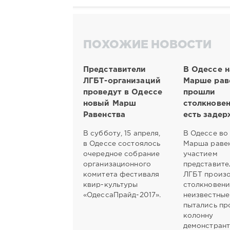
ПОХОЖИЕ НОВОСТИ
Представители
В Одессе н
ЛГБТ-организаций
Марше рав
проведут в Одессе
прошли
новый Марш
столкновен
Равенства
есть заде
В субботу, 15 апреля,
В Одессе во
в Одессе состоялось
Марша равен
очередное собрание
участием
организационного
представите
комитета фестиваля
ЛГБТ произ
квир-культуры
столкновени
«ОдессаПрайд-2017».
неизвестные
пытались пр
колонну
демонстрант