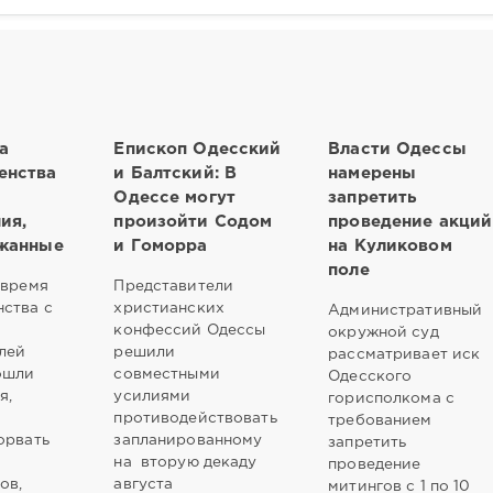
а
Епископ Одесский
Власти Одессы
енства
и Балтский: В
намерены
Одессе могут
запретить
ия,
произойти Содом
проведение акций
ржанные
и Гоморра
на Куликовом
поле
 время
Представители
ства с
христианских
Административный
конфессий Одессы
окружной суд
лей
решили
рассматривает иск
ошли
совместными
Одесского
я,
усилиями
горисполкома с
противодействовать
требованием
орвать
запланированному
запретить
на вторую декаду
проведение
ов,
августа
митингов с 1 по 10