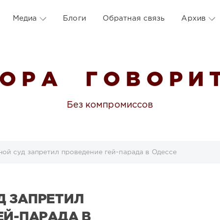
Медиа
Блоги
Обратная связь
Архив
 О Р А Г О В О Р И Т
Без компромиссов
ой суд запретил проведение гей-парада в Одессе
Д ЗАПРЕТИЛ
ЕЙ-ПАРАДА В