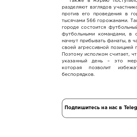
Также в мэрию поступило
разделяют взглядов участник
против его проведения в го
тысячами 566 горожанами. Так
городе состоится футбольны
футбольными командами, в с
начнут прибывать фанаты, в ч
своей агрессивной позицией 
Поэтому исполком считает, ч
указанный день – это мера
которая позволит избеж
беспорядков.
Подпишитесь на нас в Tele