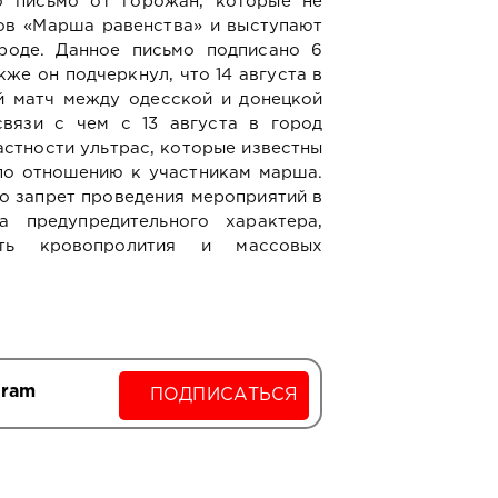
 письмо от горожан, которые не
ов «Марша равенства» и выступают
роде. Данное письмо подписано 6
же он подчеркнул, что 14 августа в
й матч между одесской и донецкой
вязи с чем с 13 августа в город
астности ультрас, которые известны
по отношению к участникам марша.
то запрет проведения мероприятий в
 предупредительного характера,
ать кровопролития и массовых
gram
ПОДПИСАТЬСЯ