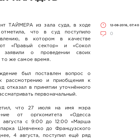
ент ТАЙМЕРА из зала суда, в ходе
12-08-2016, 07:40
 отметила, что в суд поступило
0
явлению, в котором в качестве
ают «Правый сектор» и «Сокол
е заявили о проведении своих
 то же самое время.
ждение был поставлен вопрос о
 к рассмотрению и приобщения к
уд отказал в принятии уточнённого
ассматривать первоначальный.
метил, что 27 июля на имя мэра
ление от оргкомитета «Одесса
3 августа с 9:00 до 12:00 «Марша
 парка Шевченко до Французского
нее, 4 августа, поступил ещё ряд