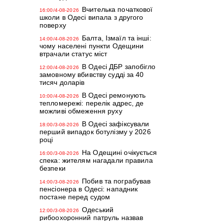
Вчителька початкової
16:00/4-08-2026
школи в Одесі випала з другого
поверху
Балта, Ізмаїл та інші:
14:00/4-08-2026
чому населені пункти Одещини
втрачали статус міст
В Одесі ДБР запобігло
12:00/4-08-2026
замовному вбивству судді за 40
тисяч доларів
В Одесі ремонують
10:00/4-08-2026
тепломережі: перелік адрес, де
можливі обмеження руху
В Одесі зафіксували
18:00/3-08-2026
перший випадок ботулізму у 2026
році
На Одещині очікується
16:00/3-08-2026
спека: жителям нагадали правила
безпеки
Побив та пограбував
14:00/3-08-2026
пенсіонера в Одесі: нападник
постане перед судом
Одеський
12:00/3-08-2026
рибоохоронний патруль назвав