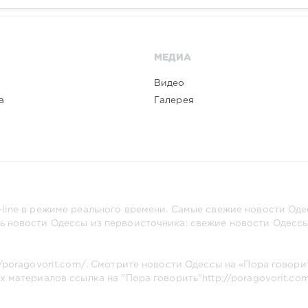
МЕДИА
Видео
а
Галерея
line в режиме реального времени. Самые свежие новости Одес
ь новости Одессы из первоисточника: свежие новости Одессы,
//poragovorit.com/
. Смотрите новости Одессы на «Пора говори
х материалов ссылка на "Пора говорить"
http://poragovorit.co