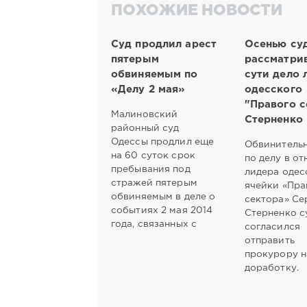
ПОХОЖИЕ НОВОСТИ
Суд продлил арест
Осенью суд
пятерым
рассматрив
обвиняемым по
сути дело 
«Делу 2 мая»
одесского
"Правого с
Малиновский
Стерненко
районный суд
Одессы продлил еще
Обвинительн
на 60 суток срок
по делу в о
пребывания под
лидера одес
стражей пятерым
ячейки «Пра
обвиняемым в деле о
сектора» Се
событиях 2 мая 2014
Стерненко с
года, связанных с
согласился
отправить
прокурору н
доработку.