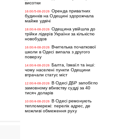
висотки
Оренда приватних
16:00/5-08-2026
будинків на Одещині здорожчала
майже удвічі
Одещина увійшла до
18:00/4-08-2026
трійки лідерів України за кількістю
новобудов
Вчителька початкової
16:00/4-08-2026
школи в Одесі випала з другого
поверху
Балта, Ізмаїл та інші:
14:00/4-08-2026
чому населені пункти Одещини
втрачали статус міст
В Одесі ДБР запобігло
12:00/4-08-2026
замовному вбивству судді за 40
тисяч доларів
В Одесі ремонують
10:00/4-08-2026
тепломережі: перелік адрес, де
можливі обмеження руху