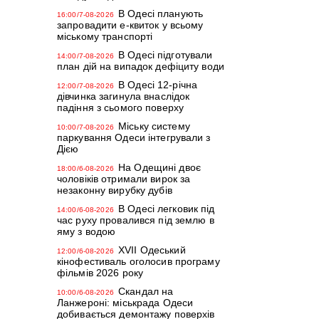
В Одесі планують
16:00/7-08-2026
запровадити е-квиток у всьому
міському транспорті
В Одесі підготували
14:00/7-08-2026
план дій на випадок дефіциту води
В Одесі 12-річна
12:00/7-08-2026
дівчинка загинула внаслідок
падіння з сьомого поверху
Міську систему
10:00/7-08-2026
паркування Одеси інтегрували з
Дією
На Одещині двоє
18:00/6-08-2026
чоловіків отримали вирок за
незаконну вирубку дубів
В Одесі легковик під
14:00/6-08-2026
час руху провалився під землю в
яму з водою
XVII Одеський
12:00/6-08-2026
кінофестиваль оголосив програму
фільмів 2026 року
Скандал на
10:00/6-08-2026
Ланжероні: міськрада Одеси
добивається демонтажу поверхів