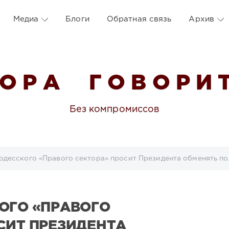
Медиа
Блоги
Обратная связь
Архив
 О Р А Г О В О Р И Т
Без компромиссов
одесского «Правого сектора» просит Президента обменять по
ОГО «ПРАВОГО
СИТ ПРЕЗИДЕНТА