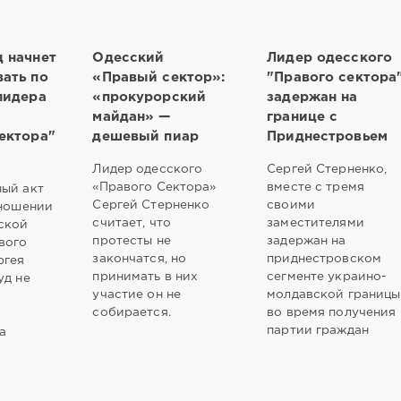
 начнет
Одесский
Лидер одесского
ать по
«Правый сектор»:
"Правого сектора
лидера
«прокурорский
задержан на
майдан» —
границе с
ектора"
дешевый пиар
Приднестровьем
Лидер одесского
Сергей Стерненко,
«Правого Сектора»
вместе с тремя
ый акт
Сергей Стерненко
своими
тношении
считает, что
заместителями
ской
протесты не
задержан на
вого
закончатся, но
приднестровском
ргея
принимать в них
сегменте украино-
уд не
участие он не
молдавской границы
собирается.
во время получения
партии граждан
а