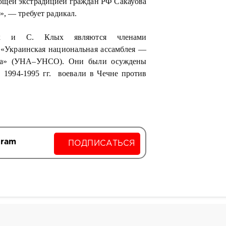
ющей экстрадицией граждан РФ Сакауова
, — требует радикал.
к и С. Клых являются членами
 «Украинская национальная ассамблея —
она» (УНА–УНСО). Они были осуждены
 1994-1995 гг. воевали в Чечне против
gram
ПОДПИСАТЬСЯ