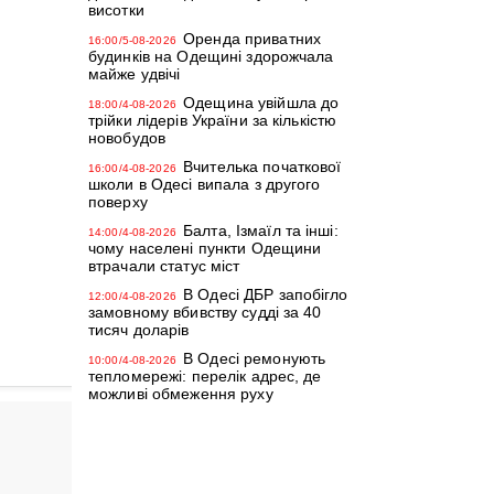
висотки
Оренда приватних
16:00/5-08-2026
будинків на Одещині здорожчала
майже удвічі
Одещина увійшла до
18:00/4-08-2026
трійки лідерів України за кількістю
новобудов
Вчителька початкової
16:00/4-08-2026
школи в Одесі випала з другого
поверху
Балта, Ізмаїл та інші:
14:00/4-08-2026
чому населені пункти Одещини
втрачали статус міст
В Одесі ДБР запобігло
12:00/4-08-2026
замовному вбивству судді за 40
тисяч доларів
В Одесі ремонують
10:00/4-08-2026
тепломережі: перелік адрес, де
можливі обмеження руху