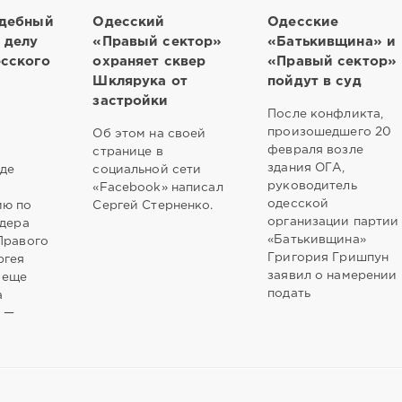
удебный
Одесский
Одесские
 делу
«Правый сектор»
«Батькивщина» и
есского
охраняет сквер
«Правый сектор»
Шклярука от
пойдут в суд
застройки
После конфликта,
произошедшего 20
Об этом на своей
февраля возле
м
странице в
здания ОГА,
де
социальной сети
руководитель
«Facebook» написал
одесской
ию по
Сергей Стерненко.
организации партии
идера
«Батькивщина»
Правого
Григория Гришпун
ргея
заявил о намерении
 еще
подать
а
 —