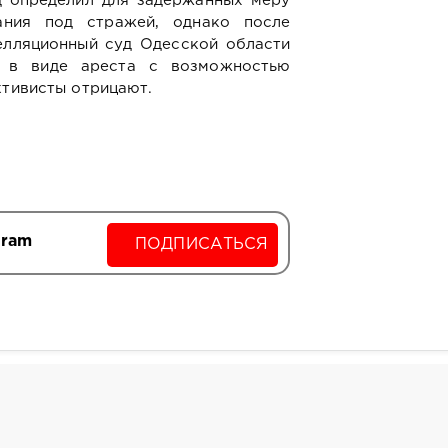
 определил для задержанных меру
ания под стражей, однако после
елляционный суд Одесской области
я в виде ареста с возможностью
ктивисты отрицают.
gram
ПОДПИСАТЬСЯ