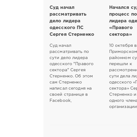
Суд начал
Начался с
рассматривать
процесс по
дело лидера
лидера од
одесского ПС
«Правого
Сергея Стерненко
сектора»
Суд начал
10 октября в
рассматривать по
Приморско
сути дело лидера
районном су
одесского "Правого
перешли к
сектора" Сергея
рассмотрен
Стерненко. Об этом
сути дела л
сам Стерненко
одесского «
написал сегодня на
сектора» Се
своей странице в
Стерненко и
Facebook,
одного член
организации