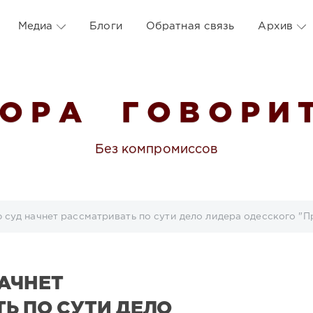
Медиа
Блоги
Обратная связь
Архив
 О Р А Г О В О Р И Т
Без компромиссов
 суд начнет рассматривать по сути дело лидера одесского "П
АЧНЕТ
Ь ПО СУТИ ДЕЛО