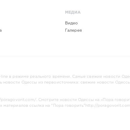
МЕДИА
Видео
а
Галерея
line в режиме реального времени. Самые свежие новости Одес
ь новости Одессы из первоисточника: свежие новости Одессы,
//poragovorit.com/
. Смотрите новости Одессы на «Пора говори
х материалов ссылка на "Пора говорить"
http://poragovorit.co