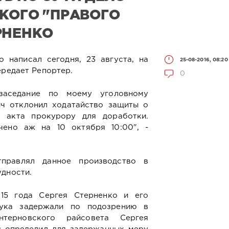
КОГО "ПРАВОГО
РНЕНКО
 написал сегодня, 23 августа, на
25-08-2016, 08:20
ередает Репортер.
0
заседание по моему уголовному
ич отклонил ходатайство защиты о
о акта прокурору для доработки.
чено аж на 10 октября 10:00", -
правлял данное производство в
удности.
15 года Сергея Стерненко и его
чука задержали по подозрению в
нтерновского райсовета Сергея