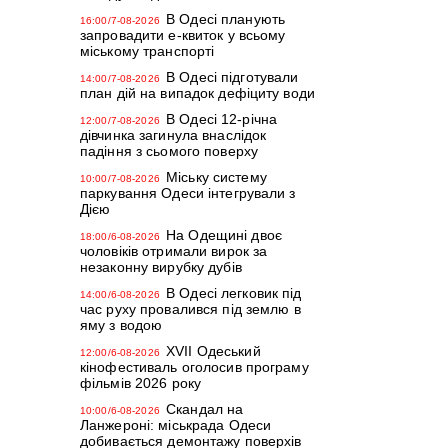
В Одесі планують
16:00/7-08-2026
запровадити е-квиток у всьому
міському транспорті
В Одесі підготували
14:00/7-08-2026
план дій на випадок дефіциту води
В Одесі 12-річна
12:00/7-08-2026
дівчинка загинула внаслідок
падіння з сьомого поверху
Міську систему
10:00/7-08-2026
паркування Одеси інтегрували з
Дією
На Одещині двоє
18:00/6-08-2026
чоловіків отримали вирок за
незаконну вирубку дубів
В Одесі легковик під
14:00/6-08-2026
час руху провалився під землю в
яму з водою
XVII Одеський
12:00/6-08-2026
кінофестиваль оголосив програму
фільмів 2026 року
Скандал на
10:00/6-08-2026
Ланжероні: міськрада Одеси
добивається демонтажу поверхів