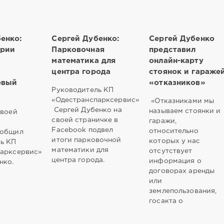
енко:
Сергей Дубенко:
Сергей Дубенко
ории
Парковочная
представил
математика для
онлайн-карту
центра города
стоянок и гараже
евый
«отказников»
Руководитель КП
«Одестранспарксервис»
«Отказниками мы
Сергей Дубенко на
называем стоянки и
своей
своей страничке в
гаражи,
Facebook подвел
относительно
ообщил
итоги парковочной
которых у нас
ь КП
математики для
отсутствует
парксервис»
центра города.
информация о
нко.
договорах аренды
или
землепользования,
госакта о