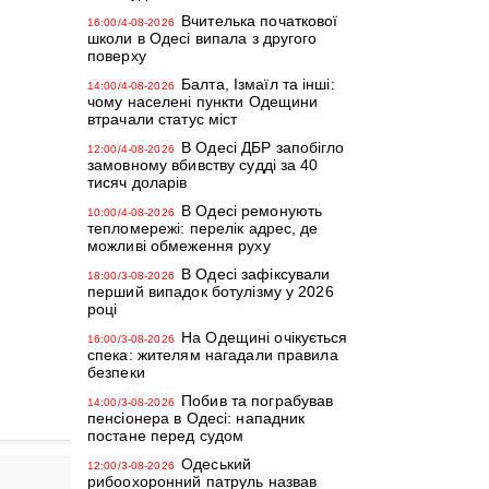
Вчителька початкової
16:00/4-08-2026
школи в Одесі випала з другого
поверху
Балта, Ізмаїл та інші:
14:00/4-08-2026
чому населені пункти Одещини
втрачали статус міст
В Одесі ДБР запобігло
12:00/4-08-2026
замовному вбивству судді за 40
тисяч доларів
В Одесі ремонують
10:00/4-08-2026
тепломережі: перелік адрес, де
можливі обмеження руху
В Одесі зафіксували
18:00/3-08-2026
перший випадок ботулізму у 2026
році
На Одещині очікується
16:00/3-08-2026
спека: жителям нагадали правила
безпеки
Побив та пограбував
14:00/3-08-2026
пенсіонера в Одесі: нападник
постане перед судом
Одеський
12:00/3-08-2026
рибоохоронний патруль назвав