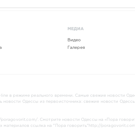
МЕДИА
Видео
а
Галерея
line в режиме реального времени. Самые свежие новости Одес
ь новости Одессы из первоисточника: свежие новости Одессы,
//poragovorit.com/
. Смотрите новости Одессы на «Пора говори
х материалов ссылка на "Пора говорить"
http://poragovorit.co