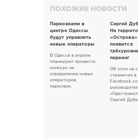
ПОХОЖИЕ НОВОСТИ
Парковками в
Сергей Дуб
центре Одессы
На террит
будут управлять
«Острова»
новые операторы
появится
трёхуровн
В Одессе в апреле
паркинг
планируют провести
конкурс на
Об этом на 
определение новых
страничке в
операторов
Facebook с
парковок.
руководител
«Одестранс
Сергей Дубе