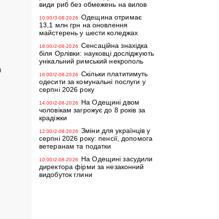
види риб без обмежень на вилов
Одещина отримає
10:00/3-08-2026
13,1 млн грн на оновлення
майстерень у шести коледжах
Сенсаційна знахідка
18:00/2-08-2026
біля Орлівки: науковці досліджують
унікальний римський некрополь
й
Скільки платитимуть
16:00/2-08-2026
одесити за комунальні послуги у
серпні 2026 року
На Одещині двом
14:00/2-08-2026
чоловікам загрожує до 8 років за
крадіжки
Зміни для українців у
12:00/2-08-2026
серпні 2026 року: пенсії, допомога
ветеранам та податки
На Одещині засудили
10:00/2-08-2026
директора фірми за незаконний
видобуток глини