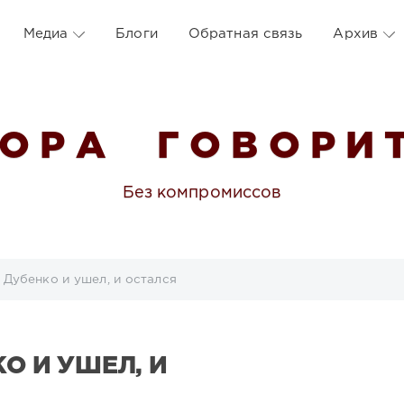
Медиа
Блоги
Обратная связь
Архив
 О Р А Г О В О Р И Т
Без компромиссов
 Дубенко и ушел, и остался
О И УШЕЛ, И