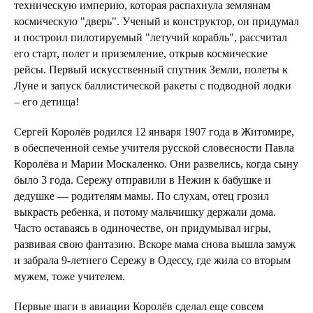
техническую империю, которая распахнула землянам
космическую "дверь". Ученый и конструктор, он придумал
и построил пилотируемый "летучий корабль", рассчитал
его старт, полет и приземление, открыв космические
рейсы. Первый искусственный спутник Земли, полеты к
Луне и запуск баллистической ракеты с подводной лодки
– его детища!
Сергей Королёв родился 12 января 1907 года в Житомире,
в обеспеченной семье учителя русской словесности Павла
Королёва и Марии Москаленко. Они развелись, когда сыну
было 3 года. Сережу отправили в Нежин к бабушке и
дедушке — родителям мамы. По слухам, отец грозил
выкрасть ребенка, и потому мальчишку держали дома.
Часто оставаясь в одиночестве, он придумывал игры,
развивая свою фантазию. Вскоре мама снова вышла замуж
и забрала 9-летнего Сережу в Одессу, где жила со вторым
мужем, тоже учителем.
Первые шаги в авиации Королёв сделал еще совсем