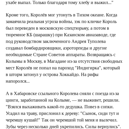
ухабе выпал. Только благодаря тому хлебу и выжил..."
Кроме того, Королёв мог утонуть в Тихом океане. Когда
замаячила реальная угроза войны, зэк по кличке Король
был переведен в московскую спецтюрьму, а потом в
тюремное КБ (шарашку) при Казанском авиазаводе, где
под руководством заключенного Андрея Туполева
создавал бомбардировщики, аэроторпеды и другие
необходимые Стране Советов аппараты. Возвращаясь с
Колымы в Москву, в Магадане из-за отсутствия свободных
мест Королёв не попал на пароход "Индигирка", который
в шторм затонул у острова Хоккайдо. На рифы
напоролся...
А в Хабаровске ссыльного Королева сняли с поезда из-за
цинги, заработанной на Колыме, — не выживет, решили.
"Взялся выхаживать какой-то дедушка. Повез в сопки.
Усадил на траву, прислонил к дереву: "Сынок, сиди тут и
черемшу кушай!" Так он черемшой той меня и вылечил.
Зубы через несколько дней укрепились. Силы вернулись".