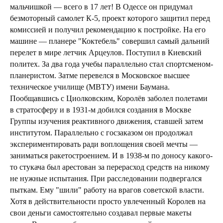
мальчишкой — всего в 17 лет! В Одессе он придумал
безмоторный самолет К-5, проект которого защитил перед
комиссией и получил рекомендацию к постройке. На его
машине — планере "Коктебель" совершил самый дальний
перелет в мире летчик Арцеулов. Поступил в Киевский
политех. За два года учебы параллельно стал спортсменом-
планеристом. Затме перевелся в Московское высшее
техническое училище (МВТУ) имени Баумана.
Пообщавшись с Циолковским, Королёв заболел полетами
в стратосферу и в 1931-м добился создания в Москве
Группы изучения реактивного движения, ставшей затем
институтом. Параллельно с госзаказом он продолжал
экспериментировать ради воплощения своей мечты —
заниматься ракетостроением. И в 1938-м по доносу какого-
то стукача был арестован за перерасход средств на никому
не нужные испытания. При расследовании подвергался
пыткам. Ему "шили" работу на врагов советской власти.
Хотя в действительности просто увлеченный Королев на
свои деньги самостоятельно создавал первые макеты