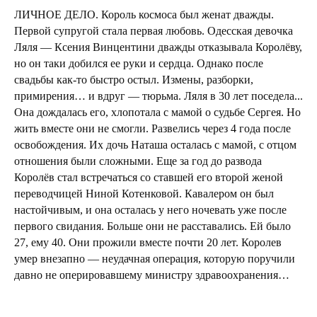
ЛИЧНОЕ ДЕЛО. Король космоса был женат дважды.
Первой супругой стала первая любовь. Одесская девочка
Ляля — Ксения Винцентини дважды отказывала Королёву,
но он таки добился ее руки и сердца. Однако после
свадьбы как-то быстро остыл. Измены, разборки,
примирения… и вдруг — тюрьма. Ляля в 30 лет поседела...
Она дождалась его, хлопотала с мамой о судьбе Сергея. Но
жить вместе они не смогли. Развелись через 4 года после
освобождения. Их дочь Наташа осталась с мамой, с отцом
отношения были сложными. Еще за год до развода
Королёв стал встречаться со ставшей его второй женой
переводчицей Ниной Котенковой. Кавалером он был
настойчивым, и она осталась у него ночевать уже после
первого свидания. Больше они не расставались. Ей было
27, ему 40. Они прожили вместе почти 20 лет. Королев
умер внезапно — неудачная операция, которую поручили
давно не оперировавшему министру здравоохранения…