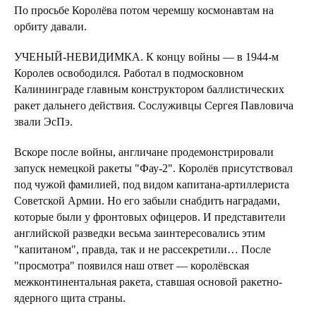
По просьбе Королёва потом черемшу космонавтам на
орбиту давали.
УЧЕНЫЙ-НЕВИДИМКА. К концу войны — в 1944-м
Королев освободился. Работал в подмосковном
Калининграде главным конструктором баллистических
ракет дальнего действия. Сослуживцы Сергея Павловича
звали ЭсПэ.
Вскоре после войны, англичане продемонстрировали
запуск немецкой ракеты "Фау-2". Королёв присутствовал
под чужой фамилией, под видом капитана-артиллериста
Советской Армии. Но его забыли снабдить наградами,
которые были у фронтовых офицеров. И представители
английской разведки весьма заинтересовались этим
"капитаном", правда, так и не рассекретили… После
"просмотра" появился наш ответ — королёвская
межконтинентальная ракета, ставшая основой ракетно-
ядерного щита страны.