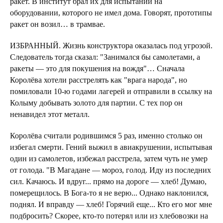
ракет. В институт брал их для испытаний на
оборудовании, которого не имел дома. Говорят, прототипы
ракет он возил… в трамвае.
ИЗБРАННЫЙ. Жизнь конструктора оказалась под угрозой.
Следователь тогда сказал: "Занимался бы самолетами, а
ракеты — это для покушения на вождя"… Сначала
Королёва хотели расстрелять как "врага народа", но
помиловали 10-ю годами лагерей и отправили в ссылку на
Колыму добывать золото для партии. С тех пор он
ненавидел этот металл.
Королёва считали родившимся 5 раз, именно столько он
избегал смерти. Гений выжил в авиакрушении, испытывая
один из самолетов, избежал расстрела, затем чуть не умер
от голода. "В Магадане — мороз, голод. Иду из последних
сил. Качаюсь. И вдруг... прямо на дороге — хлеб! Думаю,
померещилось. В Бога-то я не верю... Однако наклонился,
поднял. И вправду — хлеб! Горячий еще... Кто его мог мне
подбросить? Скорее, кто-то потерял или из хлебовозки на