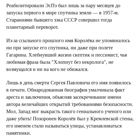
Реабилитировали ЭсПэ был лишь за пару месяцев до
запуска первого в мире спутника земли — в 1957-м.
Стараниями бывшего зэка СССР совершил тогда
планетарный переворот.
Из-за ссыльного прошлого имя Королёва не упоминалось
ни при запуске его спутника, ни даже при полете
Гагарина. Хлебнувший жизни скептик и пессимист, чья
любимая фраза была "Хлопнут без некролога", не
возмущался и ни на кого не обижался.
Лишь в день смерти Сергея Павловича его имя появилось
в печати. Обнародованная биография умалчивала факт
ареста и заключения, объясняя засекречивание имени
автора величайших открытий требованиями безопасности.
Мол, Запад мог выкрасть такого гениального ученого или
даже убить! Похоронен Королёв был у Кремлевской стены,
его именем стали называться улицы, устанавливаться
памятники.