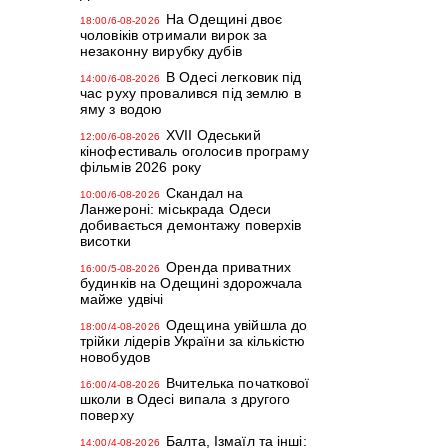
На Одещині двоє
18:00/6-08-2026
чоловіків отримали вирок за
незаконну вирубку дубів
В Одесі легковик під
14:00/6-08-2026
час руху провалився під землю в
яму з водою
XVII Одеський
12:00/6-08-2026
кінофестиваль оголосив програму
фільмів 2026 року
Скандал на
10:00/6-08-2026
Ланжероні: міськрада Одеси
добивається демонтажу поверхів
висотки
Оренда приватних
16:00/5-08-2026
будинків на Одещині здорожчала
майже удвічі
Одещина увійшла до
18:00/4-08-2026
трійки лідерів України за кількістю
новобудов
Вчителька початкової
16:00/4-08-2026
школи в Одесі випала з другого
поверху
Балта, Ізмаїл та інші:
14:00/4-08-2026