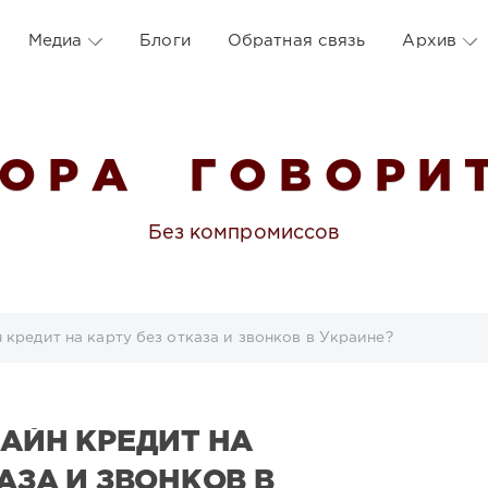
Медиа
Блоги
Обратная связь
Архив
 О Р А Г О В О Р И Т
Без компромиссов
 кредит на карту без отказа и звонков в Украине?
ЛАЙН КРЕДИТ НА
АЗА И ЗВОНКОВ В