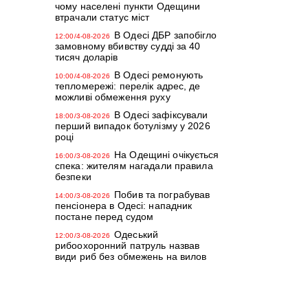
чому населені пункти Одещини
втрачали статус міст
В Одесі ДБР запобігло
12:00/4-08-2026
замовному вбивству судді за 40
тисяч доларів
В Одесі ремонують
10:00/4-08-2026
тепломережі: перелік адрес, де
можливі обмеження руху
В Одесі зафіксували
18:00/3-08-2026
перший випадок ботулізму у 2026
році
На Одещині очікується
16:00/3-08-2026
спека: жителям нагадали правила
безпеки
Побив та пограбував
14:00/3-08-2026
пенсіонера в Одесі: нападник
постане перед судом
Одеський
12:00/3-08-2026
рибоохоронний патруль назвав
види риб без обмежень на вилов