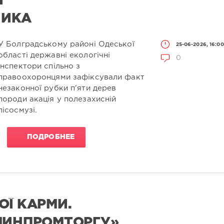
И
НИКА
У Болградському районі Одеської
25-06-2026, 16:00
області державні екологічні
0
інспектори спільно з
правоохоронцями зафіксували факт
незаконної рубки п'яти дерев
породи акація у полезахисній
лісосмузі.
ПОДРОБНЕЕ
ОЇ КАРМИ.
МИНПРОМТОРГУ»