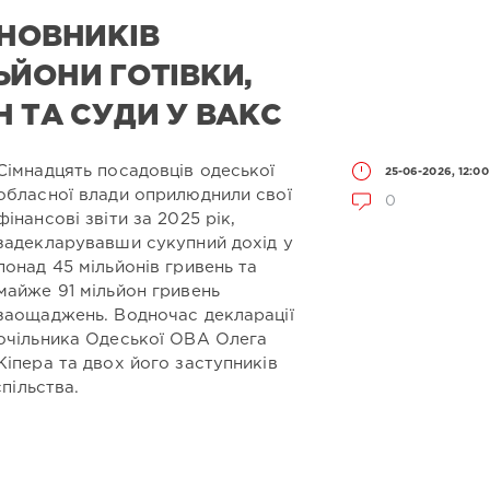
ИНОВНИКІВ
ЬЙОНИ ГОТІВКИ,
 ТА СУДИ У ВАКС
Сімнадцять посадовців одеської
25-06-2026, 12:00
обласної влади оприлюднили свої
0
фінансові звіти за 2025 рік,
задекларувавши сукупний дохід у
понад 45 мільйонів гривень та
майже 91 мільйон гривень
заощаджень. Водночас декларації
очільника Одеської ОВА Олега
Кіпера та двох його заступників
пільства.