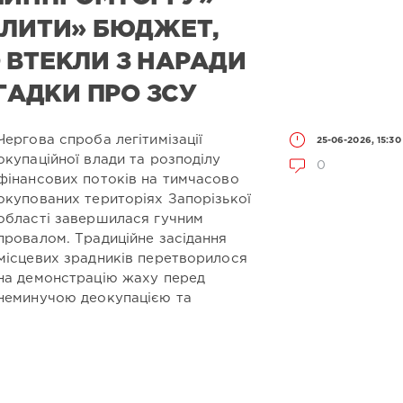
ИЛИТИ» БЮДЖЕТ,
 ВТЕКЛИ З НАРАДИ
ЗГАДКИ ПРО ЗСУ
Чергова спроба легітимізації
25-06-2026, 15:30
окупаційної влади та розподілу
0
фінансових потоків на тимчасово
окупованих територіях Запорізької
області завершилася гучним
провалом. Традиційне засідання
місцевих зрадників перетворилося
на демонстрацію жаху перед
неминучою деокупацією та