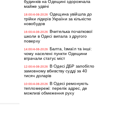
будинків на Одещині здорожчала
майже удвічі
Одещина увійшла до
18:00/4-08-2026
трійки лідерів України за кількістю
новобудов
Вчителька початкової
16:00/4-08-2026
школи в Одесі випала з другого
поверху
Балта, Ізмаїл та інші:
14:00/4-08-2026
чому населені пункти Одещини
втрачали статус міст
В Одесі ДБР запобігло
12:00/4-08-2026
замовному вбивству судді за 40
тисяч доларів
В Одесі ремонують
10:00/4-08-2026
тепломережі: перелік адрес, де
можливі обмеження руху