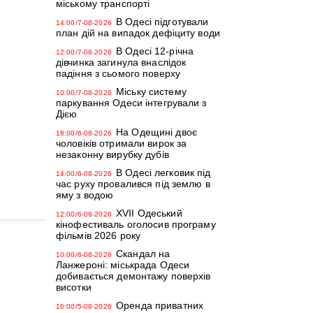
міському транспорті
В Одесі підготували
14:00/7-08-2026
план дій на випадок дефіциту води
В Одесі 12-річна
12:00/7-08-2026
дівчинка загинула внаслідок
падіння з сьомого поверху
Міську систему
10:00/7-08-2026
паркування Одеси інтегрували з
Дією
На Одещині двоє
18:00/6-08-2026
чоловіків отримали вирок за
незаконну вирубку дубів
В Одесі легковик під
14:00/6-08-2026
час руху провалився під землю в
яму з водою
XVII Одеський
12:00/6-08-2026
кінофестиваль оголосив програму
фільмів 2026 року
Скандал на
10:00/6-08-2026
Ланжероні: міськрада Одеси
добивається демонтажу поверхів
висотки
Оренда приватних
16:00/5-08-2026