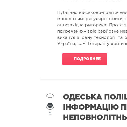
Публічно військово-політични
монолітним: регулярні візити, 
антизахідна риторика. Проте 
приречених» зріє серйозне н
викачує з Ірану технології та 
України, сам Тегеран у крити
ПОДРОБНЕЕ
ОДЕСЬКА ПОЛІ
ІНФОРМАЦІЮ П
0
НЕПОВНОЛІТНЬ