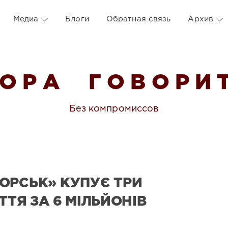
Медиа
Блоги
Обратная связь
Архив
 О Р А Г О В О Р И Т
Без компромиссов
ОРСЬК» КУПУЄ ТРИ
ТТЯ ЗА 6 МІЛЬЙОНІВ