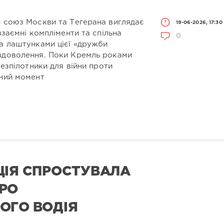
й союз Москви та Тегерана виглядає
19-06-2026, 17:30
взаємні компліменти та спільна
0
за лаштунками цієї «дружби
евдоволення. Поки Кремль роками
безпілотники для війни проти
чний момент
ЦІЯ СПРОСТУВАЛА
РО
ОГО ВОДІЯ