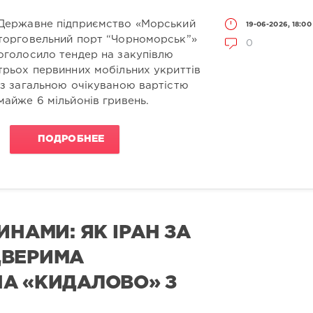
Державне підприємство «Морський
19-06-2026, 18:00
торговельний порт “Чорноморськ”»
0
оголосило тендер на закупівлю
трьох первинних мобільних укриттів
із загальною очікуваною вартістю
майже 6 мільйонів гривень.
ПОДРОБНЕЕ
ИНАМИ: ЯК ІРАН ЗА
ДВЕРИМА
А «КИДАЛОВО» З