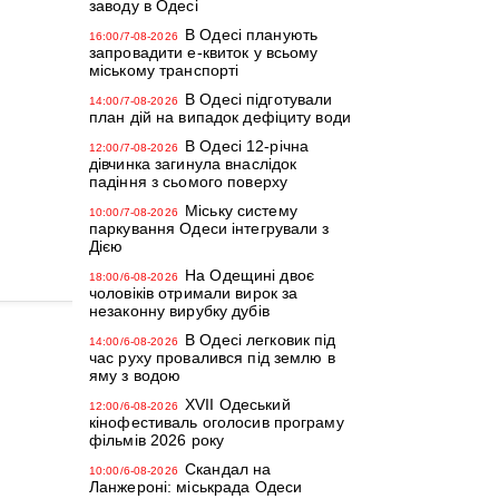
заводу в Одесі
В Одесі планують
16:00/7-08-2026
запровадити е-квиток у всьому
міському транспорті
В Одесі підготували
14:00/7-08-2026
план дій на випадок дефіциту води
В Одесі 12-річна
12:00/7-08-2026
дівчинка загинула внаслідок
падіння з сьомого поверху
Міську систему
10:00/7-08-2026
паркування Одеси інтегрували з
Дією
На Одещині двоє
18:00/6-08-2026
чоловіків отримали вирок за
незаконну вирубку дубів
В Одесі легковик під
14:00/6-08-2026
час руху провалився під землю в
яму з водою
XVII Одеський
12:00/6-08-2026
кінофестиваль оголосив програму
фільмів 2026 року
Скандал на
10:00/6-08-2026
Ланжероні: міськрада Одеси