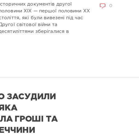
історичних документів другої
0
половини XIX — першої половини XX
століття, які були вивезені під час
Другої світової війни та
десятиліттями зберігалися в
НО ЗАСУДИЛИ
 ЯКА
А ГРОШІ ТА
МЕЧЧИНИ