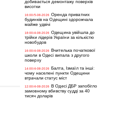
добивається демонтажу поверхів
висотки
Оренда приватних
16:00/5-08-2026
будинків на Одещині здорожчала
майже удвічі
Одещина увійшла до
18:00/4-08-2026
трійки лідерів України за кількістю
новобудов
Вчителька початкової
16:00/4-08-2026
школи в Одесі випала з другого
поверху
Балта, Ізмаїл та інші:
14:00/4-08-2026
чому населені пункти Одещини
втрачали статус міст
В Одесі ДБР запобігло
12:00/4-08-2026
замовному вбивству судді за 40
тисяч доларів