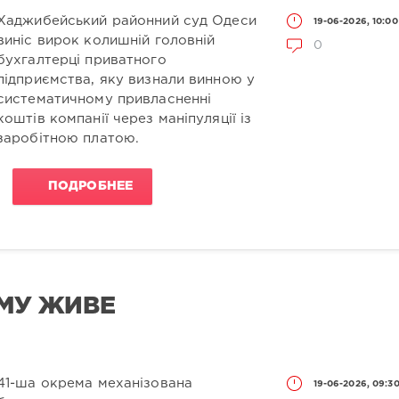
Хаджибейський районний суд Одеси
19-06-2026, 10:00
виніс вирок колишній головній
0
бухгалтерці приватного
підприємства, яку визнали винною у
систематичному привласненні
коштів компанії через маніпуляції із
заробітною платою.
ПОДРОБНЕЕ
ОМУ ЖИВЕ
41-ша окрема механізована
19-06-2026, 09:3