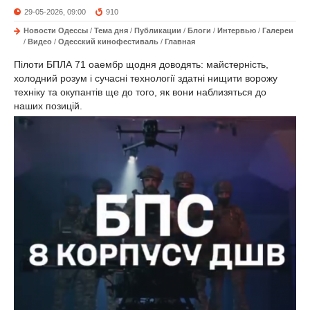
29-05-2026, 09:00
910
Новости Одессы
/
Тема дня
/
Публикации
/
Блоги
/
Интервью
/
Галереи
/
Видео
/
Одесский кинофестиваль
/
Главная
Пілоти БПЛА 71 оаембр щодня доводять: майстерність,
холодний розум і сучасні технології здатні нищити ворожу
техніку та окупантів ще до того, як вони наблизяться до
наших позицій.