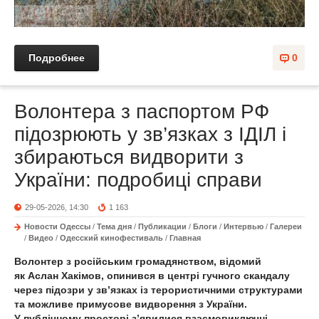
Подробнее
0
Волонтера з паспортом РФ
підозрюють у зв’язках з ІДІЛ і
збираються видворити з
України: подробиці справи
29-05-2026, 14:30
1 163
Новости Одессы
/
Тема дня
/
Публикации
/
Блоги
/
Интервью
/
Галереи
/
Видео
/
Одесский кинофестиваль
/
Главная
Волонтер з російським громадянством, відомий
як Аслан Хакімов, опинився в центрі гучного скандалу
через підозри у зв’язках із терористичними структурами
та можливе примусове видворення з України.
У публічному просторі з’явилися взаємовиключні