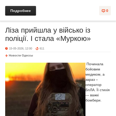
Подробнее
0
Ліза прийшла у військо із
поліції. І стала «Муркою»
15-05-2026, 12:00
611
Новости Одессы
Починала
бойовим
медиком, а
зараз –
оператор
БпЛА. Її стихія
— важкі
бомбери.