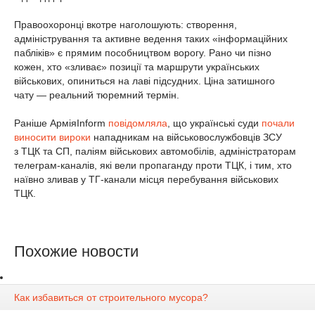
Правоохоронці вкотре наголошують: створення,
адміністрування та активне ведення таких «інформаційних
пабліків» є прямим пособництвом ворогу. Рано чи пізно
кожен, хто «зливає» позиції та маршрути українських
військових, опиниться на лаві підсудних. Ціна затишного
чату — реальний тюремний термін.
Раніше АрміяInform
повідомляла
, що українські суди
почали
виносити вироки
нападникам на військовослужбовців ЗСУ
з ТЦК та СП, паліям військових автомобілів, адміністраторам
телеграм-каналів, які вели пропаганду проти ТЦК, і тим, хто
наївно зливав у ТГ-канали місця перебування військових
ТЦК.
Похожие новости
Как избавиться от строительного мусора?