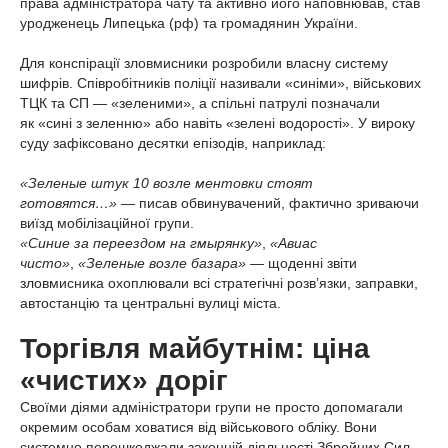
права адміністратора чату та активно його наповнював, став
уродженець Липецька (рф) та громадянин України.
Для конспірації зловмисники розробили власну систему
шифрів. Співробітників поліції називали «синіми», військових
ТЦК та СП — «зеленими», а спільні патрулі позначали
як «сині з зеленню» або навіть «зелені водорості». У вироку
суду зафіксовано десятки епізодів, наприклад:
«Зеленые штук 10 возле ментовки стоят
готовятся…»
— писав обвинувачений, фактично зриваючи
виїзд мобілізаційної групи.
«Синие за переездом на гмырянку»
,
«Авиас
чисто»
,
«Зеленые возле базара»
— щоденні звіти
зловмисника охоплювали всі стратегічні розв’язки, заправки,
автостанцію та центральні вулиці міста.
Торгівля майбутнім: ціна
«чистих» доріг
Своїми діями адміністратори групи не просто допомагали
окремим особам ховатися від військового обліку. Вони
системно перешкоджали законній діяльності Збройних Сил