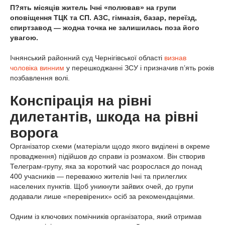
П?ять місяців житель Ічні «полював» на групи
оповіщення ТЦК та СП. АЗС, гімназія, базар, переїзд,
спиртзавод — жодна точка не залишилась поза його
увагою.
Ічнянський районний суд Чернігівської області
визнав
чоловіка винним
у перешкоджанні ЗСУ і призначив п’ять років
позбавлення волі.
Конспірація на рівні
дилетантів, шкода на рівні
ворога
Організатор схеми (матеріали щодо якого виділені в окреме
провадження) підійшов до справи із розмахом. Він створив
Телеграм-групу, яка за короткий час розрослася до понад
400 учасників — переважно жителів Ічні та прилеглих
населених пунктів. Щоб уникнути зайвих очей, до групи
додавали лише «перевірених» осіб за рекомендаціями.
Одним із ключових помічників організатора, який отримав