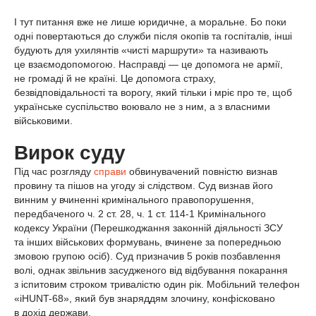
І тут питання вже не лише юридичне, а моральне. Бо поки
одні повертаються до служби після окопів та госпіталів, інші
будують для ухилянтів «чисті маршрути» та називають
це взаємодопомогою. Насправді — це допомога не армії,
не громаді й не країні. Це допомога страху,
безвідповідальності та ворогу, який тільки і мріє про те, щоб
українське суспільство воювало не з ним, а з власними
військовими.
Вирок суду
Під час розгляду
справи
обвинувачений повністю визнав
провину та пішов на угоду зі слідством. Суд визнав його
винним у вчиненні кримінального правопорушення,
передбаченого ч. 2 ст. 28, ч. 1 ст. 114-1 Кримінального
кодексу України (Перешкоджання законній діяльності ЗСУ
та інших військових формувань, вчинене за попередньою
змовою групою осіб). Суд призначив 5 років позбавлення
волі, однак звільнив засудженого від відбування покарання
з іспитовим строком тривалістю один рік. Мобільний телефон
«iHUNT-68», який був знаряддям злочину, конфісковано
в дохід держави.