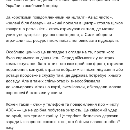
України в особливий період.
За короткими повідомленнями на кшталт «Авіас чисто»,
«зелені біля базару» чи «сині поїхали в центр» стояла цілком
конкретна реальність: хтось отримував сигнал, де можна
уникнути зустрічі з групою оповіщення, а Сили оборони
втрачали час, ресурс і можливість поповнювати підрозділи.
Особливо цинічно це виглядає з огляду на те, проти кого
була спрямована діяльність. Серед військових у центрах
комплектування багато тих, хто вже пройшов фронт, отримав
поранення, контузії, втратив побратимів і після лікування або
ротації продовжив службу там, де держава потребує їхнього
досвіду. Але в таких спільнотах їх знеособлювали
до кольорових міток на карті, висміювали, обкладали мовою
ворожнечі й плювали у спини.
Кожен такий «клік» у телефоні та повідомлення про «чисту
АЗС» — це не дрібна побутова хитрість. Це свідомий удар
по армії, яка тримає країну. Це торгівля безпекою держави
заради ілюзорного спокою того, хто боїться власного обов?
язку.