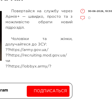
Повертайся на службу через
30-06-2026, 10:30
Армія+ — швидко, просто та з
0
можливістю обрати новий
підрозділ.
Чоловіки та жінки,
долучайтеся до ЗСУ:
??https://army.gov.ua/
??https://recruiting.mod.gov.ua/
чи
??https://lobbyx.army/?
gram
ПОДПИСАТЬСЯ