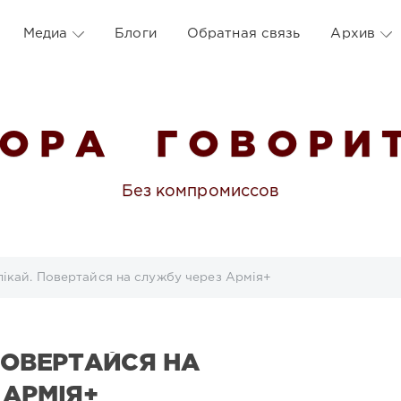
Медиа
Блоги
Обратная связь
Архив
 О Р А Г О В О Р И Т
Без компромиссов
лікай. Повертайся на службу через Армія+
ПОВЕРТАЙСЯ НА
 АРМІЯ+