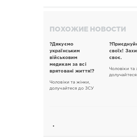
ПОХОЖИЕ НОВОСТИ
?Дякуємо
?Приєднуй
українським
своїх! Зах
військовим
своє.
медикам за всі
Чоловіки та 
врятовані життя!?
долучайтеся
Чоловіки та жінки,
долучайтеся до ЗСУ