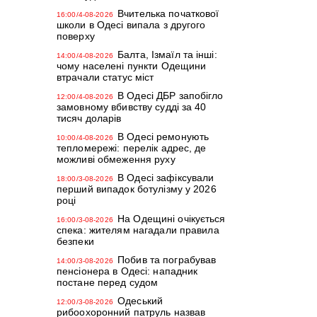
Вчителька початкової
16:00/4-08-2026
школи в Одесі випала з другого
поверху
Балта, Ізмаїл та інші:
14:00/4-08-2026
чому населені пункти Одещини
втрачали статус міст
В Одесі ДБР запобігло
12:00/4-08-2026
замовному вбивству судді за 40
тисяч доларів
В Одесі ремонують
10:00/4-08-2026
тепломережі: перелік адрес, де
можливі обмеження руху
В Одесі зафіксували
18:00/3-08-2026
перший випадок ботулізму у 2026
році
На Одещині очікується
16:00/3-08-2026
спека: жителям нагадали правила
безпеки
Побив та пограбував
14:00/3-08-2026
пенсіонера в Одесі: нападник
постане перед судом
Одеський
12:00/3-08-2026
рибоохоронний патруль назвав