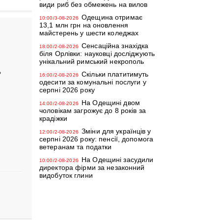
види риб без обмежень на вилов
Одещина отримає
10:00/3-08-2026
13,1 млн грн на оновлення
майстерень у шести коледжах
Сенсаційна знахідка
18:00/2-08-2026
біля Орлівки: науковці досліджують
унікальний римський некрополь
,
Скільки платитимуть
16:00/2-08-2026
одесити за комунальні послуги у
серпні 2026 року
На Одещині двом
14:00/2-08-2026
чоловікам загрожує до 8 років за
крадіжки
Зміни для українців у
12:00/2-08-2026
серпні 2026 року: пенсії, допомога
ветеранам та податки
На Одещині засудили
10:00/2-08-2026
директора фірми за незаконний
видобуток глини