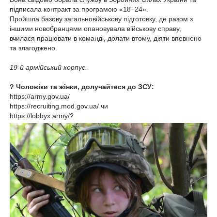
підписала контракт за програмою «18–24».
Пройшла базову загальновійськову підготовку, де разом з
іншими новобранцями опановувала військову справу,
вчилася працювати в команді, долати втому, діяти впевнено
та злагоджено.
19-й армійський корпус.
? Чоловіки та жінки, долучайтеся до ЗСУ:
https://army.gov.ua/
https://recruiting.mod.gov.ua/ чи
https://lobbyx.army/?