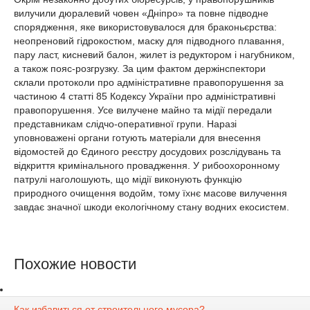
вилучили дюралевий човен «Дніпро» та повне підводне
спорядження, яке використовувалося для браконьєрства:
неопреновий гідрокостюм, маску для підводного плавання,
пару ласт, кисневий балон, жилет із редуктором і нагубником,
а також пояс-розгрузку. За цим фактом держінспектори
склали протоколи про адміністративне правопорушення за
частиною 4 статті 85 Кодексу України про адміністративні
правопорушення. Усе вилучене майно та мідії передали
представникам слідчо-оперативної групи. Наразі
уповноважені органи готують матеріали для внесення
відомостей до Єдиного реєстру досудових розслідувань та
відкриття кримінального провадження. У рибоохоронному
патрулі наголошують, що мідії виконують функцію
природного очищення водойм, тому їхнє масове вилучення
завдає значної шкоди екологічному стану водних екосистем.
Похожие новости
Как избавиться от строительного мусора?