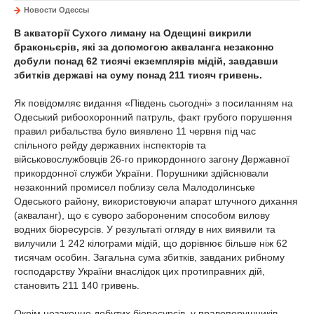
Новости Одессы
В акваторії Сухого лиману на Одещині викрили
браконьєрів, які за допомогою акваланга незаконно
добули понад 62 тисячі екземплярів мідій, завдавши
збитків державі на суму понад 211 тисяч гривень.
Як повідомляє видання «Південь сьогодні» з посиланням на
Одеський рибоохоронний патруль, факт грубого порушення
правил рибальства було виявлено 11 червня під час
спільного рейду державних інспекторів та
військовослужбовців 26-го прикордонного загону Державної
прикордонної служби України. Порушники здійснювали
незаконний промисел поблизу села Малодолинське
Одеського району, використовуючи апарат штучного дихання
(акваланг), що є суворо забороненим способом вилову
водних біоресурсів. У результаті огляду в них виявили та
вилучили 1 242 кілограми мідій, що дорівнює більше ніж 62
тисячам особин. Загальна сума збитків, завданих рибному
господарству України внаслідок цих протиправних дій,
становить 211 140 гривень.
Окрім незаконно добутих біоресурсів, у правопорушників