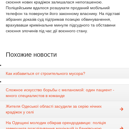
скоєння нових крадіжок залишалася непогашеною.
Поліцейським вдалося розшукати проданий мобільний
телефон та повернути його законному власнику. На підставі
зібраних доказів суд підтримав позицію обвинувачення,
врахувавши кримінальне минуле підсудного та обставини
скоєння злочинів під час дії воєнного стану.
Похожие новости
Как избавиться от строительного мусора?
Сложное искусство борьбы с меланомой: один пациент -
много специалистов в команде
Жителя Одеської області засудили за серію нічних
крадіжок у селі
На Одещині молодик обікрав орендодавицю: поліція
завершила розслідування махінацій із банківською