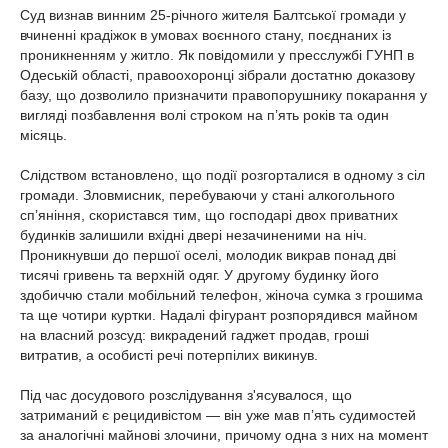
Суд визнав винним 25-річного жителя Балтської громади у
вчиненні крадіжок в умовах воєнного стану, поєднаних із
проникненням у житло. Як повідомили у пресслужбі ГУНП в
Одеській області, правоохоронці зібрали достатню доказову
базу, що дозволило призначити правопорушнику покарання у
вигляді позбавлення волі строком на п’ять років та один
місяць.
Слідством встановлено, що події розгорталися в одному з сіл
громади. Зловмисник, перебуваючи у стані алкогольного
сп’яніння, скористався тим, що господарі двох приватних
будинків залишили вхідні двері незачиненими на ніч.
Проникнувши до першої оселі, молодик викрав понад дві
тисячі гривень та верхній одяг. У другому будинку його
здобиччю стали мобільний телефон, жіноча сумка з грошима
та ще чотири куртки. Надалі фігурант розпорядився майном
на власний розсуд: викрадений гаджет продав, гроші
витратив, а особисті речі потерпілих викинув.
Під час досудового розслідування з'ясувалося, що
затриманий є рецидивістом — він уже мав п’ять судимостей
за аналогічні майнові злочини, причому одна з них на момент