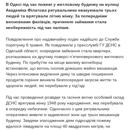
В Одесі під час пожежі у житловому будинку на вулиці
Академіка Філатова рятувальники евакуювали трьох
людей та врятували літню жінку. За попередніми
висновками фахівців, причиною займання стала
необережність під час паління.
Повідомлення про надзвичайну подію надійшло до Служби
порятунку 6 травня. Як повідомили у пресслужбі ГУ ДСНС в
Одеській області, осередком займання стала квартира,
розташована на другому поверсі п’ятиповерхового житлового
будинку. По прибуттю на місце виклику вогнеборці
встановили, що вогонь охопив домашнє майно мешканців.
Через інтенсивне виділення диму та швидке поширення
продуктів горіння виникла безпосередня загроза життю та
здоров’ю людей, які перебували у під’їзді.
Під час проведення розвідки та гасіння вогню особовий склад
ДСНС врятував жінку 1948 року народження, яка перебувала
в осередку небезпеки. Одночасно з цим рятувальники
оперативно вивели із задимленої зони ще трьох мешканців
будинку. Завдяки злагодженим діям підрозділів пожежу
вдалося ліквідувати на площі 40 квадратних метрів, не