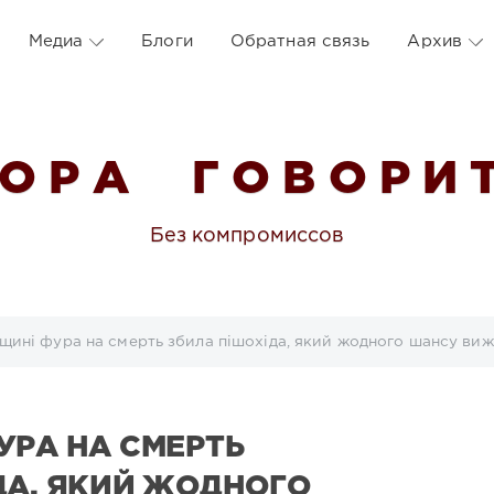
Медиа
Блоги
Обратная связь
Архив
 О Р А Г О В О Р И Т
Без компромиссов
щині фура на смерть збила пішохіда, який жодного шансу виж
УРА НА СМЕРТЬ
ДА, ЯКИЙ ЖОДНОГО