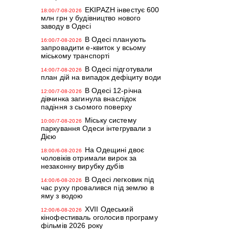
EKIPAZH інвестує 600
18:00/7-08-2026
млн грн у будівництво нового
заводу в Одесі
В Одесі планують
16:00/7-08-2026
запровадити е-квиток у всьому
міському транспорті
В Одесі підготували
14:00/7-08-2026
план дій на випадок дефіциту води
В Одесі 12-річна
12:00/7-08-2026
дівчинка загинула внаслідок
падіння з сьомого поверху
Міську систему
10:00/7-08-2026
паркування Одеси інтегрували з
Дією
На Одещині двоє
18:00/6-08-2026
чоловіків отримали вирок за
незаконну вирубку дубів
В Одесі легковик під
14:00/6-08-2026
час руху провалився під землю в
яму з водою
XVII Одеський
12:00/6-08-2026
кінофестиваль оголосив програму
фільмів 2026 року