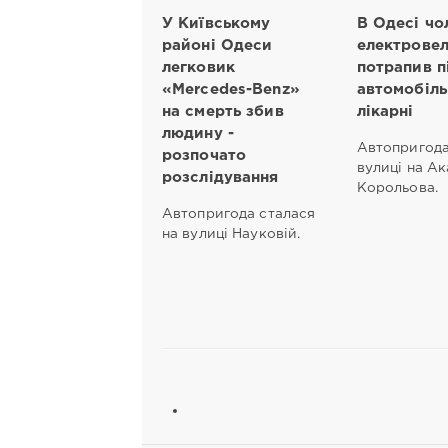
У Київському
В Одесі чо
районі Одеси
електровел
легковик
потрапив п
«Mercedes-Benz»
автомобіль
на смерть збив
лікарні
людину -
Автопригода
розпочато
вулиці на Ак
розслідування
Корольова.
Автопригода сталася
на вулиці Науковій.