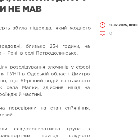
И НЕ МАВ
17-07-2025, 18:00
0
редодні, близько 23-ї години, на
– Рені, в селі Петродолинське.
ілу розслідування злочинів у сфері
ння ГУНП в Одеській області Дмитро
но, що 61-річний водій вантажного
к села Маяки, здійснив наїзд на
роїжджій частині.
ча перевірили на стан сп?яніння,
резий.
али слідчо-оперативна група з
транспортних пригод слідчого