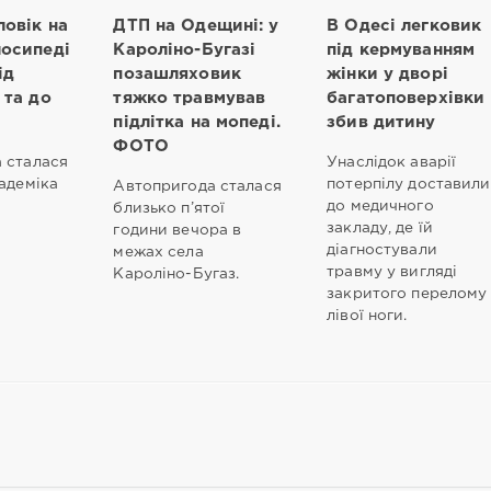
ловік на
ДТП на Одещині: у
В Одесі легковик
осипеді
Кароліно-Бугазі
під кермуванням
ід
позашляховик
жінки у дворі
 та до
тяжко травмував
багатоповерхівки
підлітка на мопеді.
збив дитину
ФОТО
 сталася
Унаслідок аварії
адеміка
потерпілу доставили
Автопригода сталася
до медичного
близько п’ятої
закладу, де їй
години вечора в
діагностували
межах села
травму у вигляді
Кароліно-Бугаз.
закритого перелому
лівої ноги.