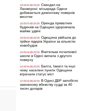
Скандал на
10:00/6-08-2026
Ланжероні: міськрада Одеси
добивається демонтажу поверхів
висотки
Оренда приватних
16:00/5-08-2026
будинків на Одещині здорожчала
майже удвічі
Одещина увійшла до
18:00/4-08-2026
трійки лідерів України за кількістю
новобудов
Вчителька початкової
16:00/4-08-2026
школи в Одесі випала з другого
поверху
Балта, Ізмаїл та інші:
14:00/4-08-2026
чому населені пункти Одещини
втрачали статус міст
В Одесі ДБР запобігло
12:00/4-08-2026
замовному вбивству судді за 40
тисяч доларів