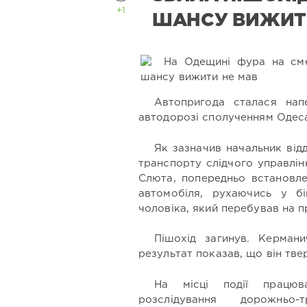
+1
ШАНСУ ВИЖИТ
Автопригода сталася напе
автодорозі сполученням Одеса 
Як зазначив начальник відд
транспорту слідчого управлі
Слюта, попередньо встановле
автомобіля, рухаючись у бі
чоловіка, який перебував на п
Пішохід загинув. Кермани
результат показав, що він тве
На місці події працюв
розслідування дорожньо-