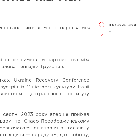
11-07-2025, 12:00
0
сі стане символом партнерства між
 голова Геннадій Труханов.
мках Ukraine Recovery Conference
устріч із Міністром культури Італії
ництвом Центрального інституту
 серпні 2023 року вперше приїхав
удару по Спасо-Преображенському
 розпочалася співпраця з Італією у
 спадщини — передусім, дах собору,