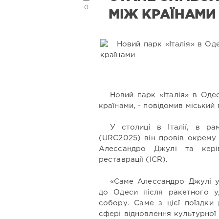
0
МІЖ КРАЇНАМИ
Новий парк «Італія» в Оде
країнами, - повідомив міський
У столиці в Італії, в ра
(URC2025) він провів окрему з
Алессандро Джулі та керів
реставрації (ICR).
«Саме Алессандро Джулі у
до Одеси після ракетного 
собору. Саме з цієї поїздки
сфері відновлення культурної