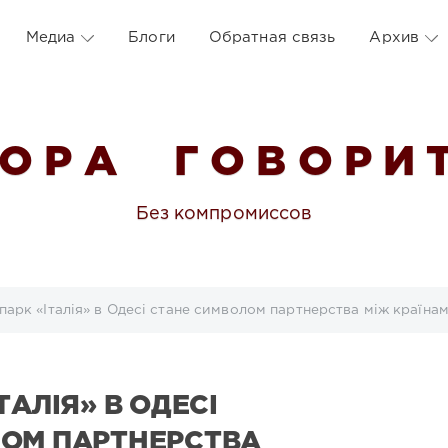
Медиа
Блоги
Обратная связь
Архив
 О Р А Г О В О Р И Т
Без компромиссов
парк «Італія» в Одесі стане символом партнерства між країна
ТАЛІЯ» В ОДЕСІ
ОМ ПАРТНЕРСТВА