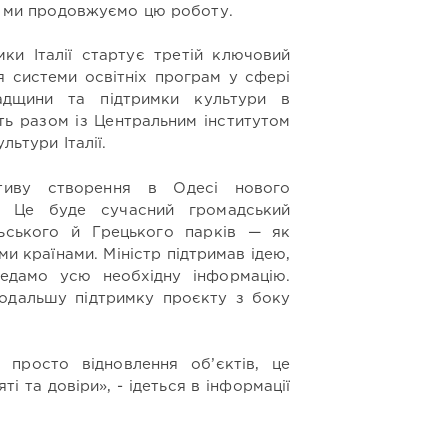
ні ми продовжуємо цю роботу.
ки Італії стартує третій ключовий
я системи освітніх програм у сфері
падщини та підтримки культури в
ть разом із Центральним інститутом
льтури Італії.
ативу створення в Одесі нового
. Це буде сучасний громадський
ьського й Грецького парків — як
и країнами. Міністр підтримав ідею,
едамо усю необхідну інформацію.
одальшу підтримку проєкту з боку
просто відновлення об’єктів, це
ті та довіри», - ідеться в інформації