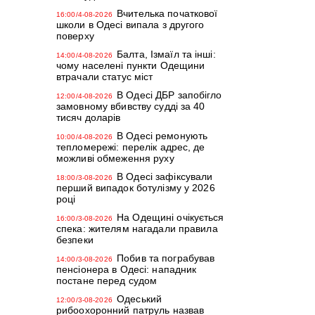
Вчителька початкової
16:00/4-08-2026
школи в Одесі випала з другого
поверху
Балта, Ізмаїл та інші:
14:00/4-08-2026
чому населені пункти Одещини
втрачали статус міст
В Одесі ДБР запобігло
12:00/4-08-2026
замовному вбивству судді за 40
тисяч доларів
В Одесі ремонують
10:00/4-08-2026
тепломережі: перелік адрес, де
можливі обмеження руху
В Одесі зафіксували
18:00/3-08-2026
перший випадок ботулізму у 2026
році
На Одещині очікується
16:00/3-08-2026
спека: жителям нагадали правила
безпеки
Побив та пограбував
14:00/3-08-2026
пенсіонера в Одесі: нападник
постане перед судом
Одеський
12:00/3-08-2026
рибоохоронний патруль назвав