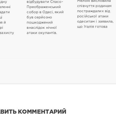
Мелоні висловила
ідну
відбудувати Спасо-
співчуття родинам
вленні
Преображенський
постраждалих від
адати
собор в Одесі, який
російської атаки
щі
був серйозно
одеситам і заявила,
я й
пошкоджений
що Італія готова
рі
внаслідок нічної
 захисту
атаки окупантів.
ВИТЬ КОММЕНТАРИЙ