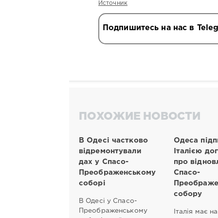
Источник
Подпишитесь на нас в Tele
ПОХОЖИЕ НОВОСТИ
В Одесі частково
Одеса підп
відремонтували
Італією до
дах у Спасо-
про віднов
Преображенському
Спасо-
соборі
Преображе
собору
В Одесі у Спасо-
Преображенському
Італія має н