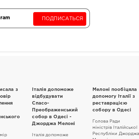
gram
ПОДПИСАТЬСЯ
исала з
Італія допоможе
Мелоні пообіцяла
говір
відбудувати
допомогу Італії з
лення
Спасо-
реставрацією
Преображенський
собору в Одесі
нського
собор в Одесі -
Голова Ради
Джорджа Мелоні
міністрів Італійської
Республіки Джордж
амір
Італія допоможе