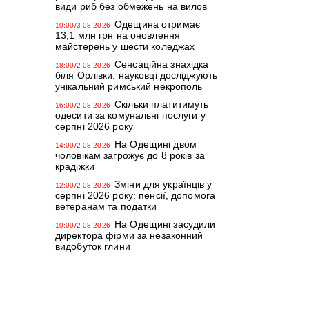
види риб без обмежень на вилов
Одещина отримає
10:00/3-08-2026
13,1 млн грн на оновлення
майстерень у шести коледжах
Сенсаційна знахідка
18:00/2-08-2026
біля Орлівки: науковці досліджують
унікальний римський некрополь
Скільки платитимуть
16:00/2-08-2026
одесити за комунальні послуги у
серпні 2026 року
На Одещині двом
14:00/2-08-2026
чоловікам загрожує до 8 років за
крадіжки
Зміни для українців у
12:00/2-08-2026
серпні 2026 року: пенсії, допомога
ветеранам та податки
На Одещині засудили
10:00/2-08-2026
директора фірми за незаконний
видобуток глини