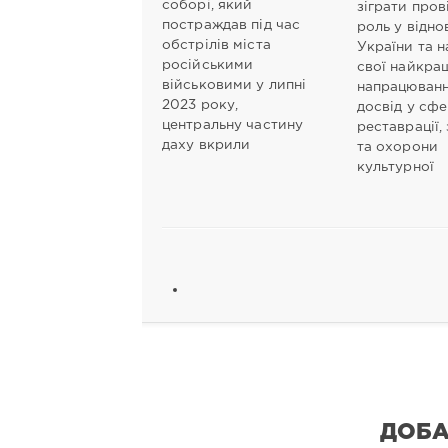
соборі, який
зіграти пров
постраждав під час
роль у відно
обстрілів міста
України та н
російськими
свої найкра
військовими у липні
напрацюванн
2023 року,
досвід у сфе
центральну частину
реставрації,
даху вкрили
та охорони
культурної
ДОБА