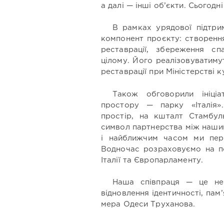
а далі — інші об’єкти. Сьогод
В рамках урядової підтрим
компонент проєкту: створенн
реставрації, збереження с
цілому. Його реалізовуватиму
реставрації при Міністерстві ку
Також обговорили ініці
простору — парку «Італія»
простір, на кшталт Стамбул
символ партнерства між нашим
і найближчим часом ми пер
Водночас розраховуємо на п
Італії та Європарламенту.
Наша співпраця — це не 
відновлення ідентичності, пам’я
мера Одеси Труханова.