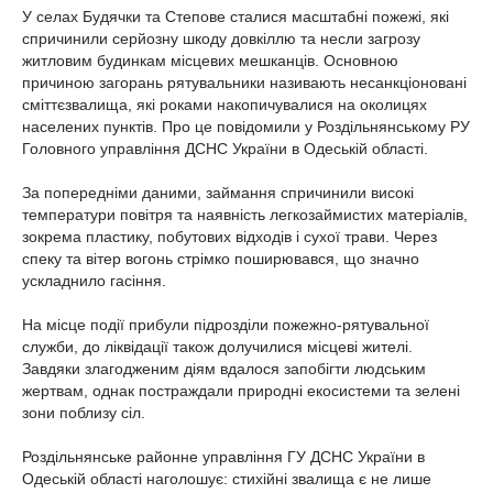
У селах Будячки та Степове сталися масштабні пожежі, які
спричинили серйозну шкоду довкіллю та несли загрозу
житловим будинкам місцевих мешканців. Основною
причиною загорань рятувальники називають несанкціоновані
сміттєзвалища, які роками накопичувалися на околицях
населених пунктів. Про це повідомили у Роздільнянському РУ
Головного управління ДСНС України в Одеській області.
За попередніми даними, займання спричинили високі
температури повітря та наявність легкозаймистих матеріалів,
зокрема пластику, побутових відходів і сухої трави. Через
спеку та вітер вогонь стрімко поширювався, що значно
ускладнило гасіння.
На місце події прибули підрозділи пожежно-рятувальної
служби, до ліквідації також долучилися місцеві жителі.
Завдяки злагодженим діям вдалося запобігти людським
жертвам, однак постраждали природні екосистеми та зелені
зони поблизу сіл.
Роздільнянське районне управління ГУ ДСНС України в
Одеській області наголошує: стихійні звалища є не лише