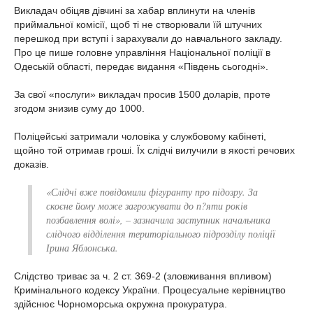
Викладач обіцяв дівчині за хабар вплинути на членів
приймальної комісії, щоб ті не створювали їй штучних
перешкод при вступі і зарахували до навчального закладу.
Про це пише головне управління Національної поліції в
Одеській області, передає видання «Південь сьогодні».
За свої «послуги» викладач просив 1500 доларів, проте
згодом знизив суму до 1000.
Поліцейські затримали чоловіка у службовому кабінеті,
щойно той отримав гроші. Їх слідчі вилучили в якості речових
доказів.
«Слідчі вже повідомили фігуранту про підозру. За
скоєне йому може загрожувати до п?яти років
позбавлення волі», – зазначила заступник начальника
слідчого відділення територіального підрозділу поліції
Ірина Яблонська.
Слідство триває за ч. 2 ст. 369-2 (зловживання впливом)
Кримінального кодексу України. Процесуальне керівництво
здійснює Чорноморська окружна прокуратура.