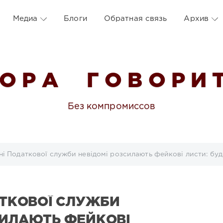
Медиа
Блоги
Обратная связь
Архив
 О Р А Г О В О Р И Т
Без компромиссов
ені Податкової служби невідомі розсилають фейкові листи: бу
АТКОВОЇ СЛУЖБИ
СИЛАЮТЬ ФЕЙКОВІ