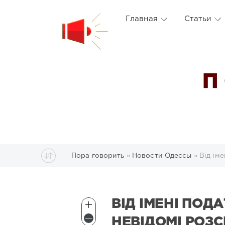
Главная
Статьи
П
Пора говорить
»
Новости Одессы
» Від ім
ВІД ІМЕНІ ПОД
НЕВІДОМІ РОЗ