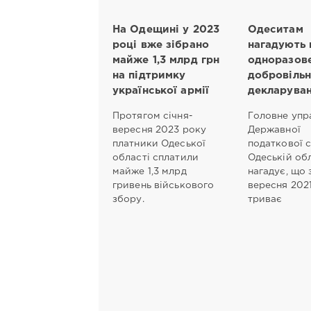
На Одещині у 2023
Одеситам
році вже зібрано
нагадують 
майже 1,3 млрд грн
одноразов
на підтримку
добровільн
української армії
декларува
Протягом січня-
Головне упр
вересня 2023 року
Державної
платники Одеської
податкової 
області сплатили
Одеській об
майже 1,3 млрд
нагадує, що 
гривень військового
вересня 202
збору.
триває