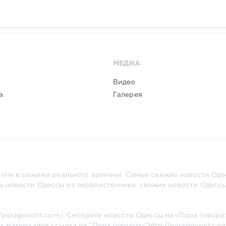
МЕДИА
Видео
а
Галерея
line в режиме реального времени. Самые свежие новости Одес
ь новости Одессы из первоисточника: свежие новости Одессы,
//poragovorit.com/
. Смотрите новости Одессы на «Пора говори
х материалов ссылка на "Пора говорить"
http://poragovorit.co