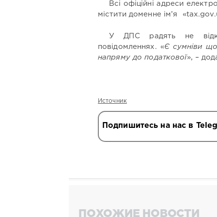
Всі офіційні адреси елект
містити доменне ім’я «tax.gov
У ДПС радять не відкр
повідомленнях. «
Є сумніви що
напряму до податкової
», – до
Источник
Подпишитесь на нас в Tele
ПОХОЖИЕ НОВОСТИ