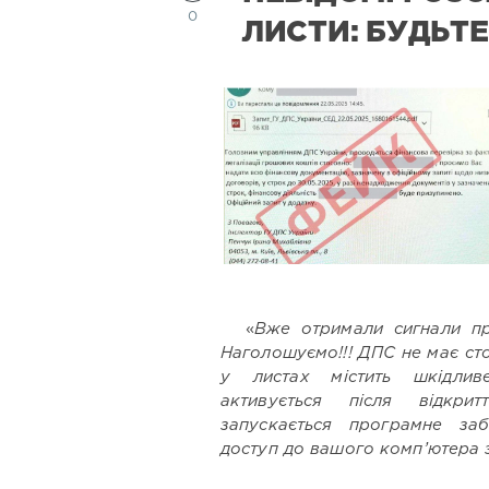
0
ЛИСТИ: БУДЬТ
«
Вже отримали сигнали про
Наголошуємо!!! ДПС не має ст
у листах містить шкідлив
активується після відкри
запускається програмне заб
доступ до вашого комп’ютера