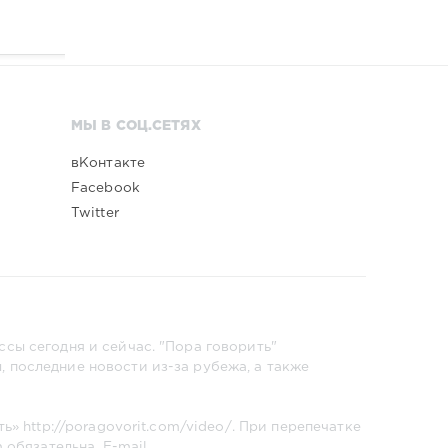
МЫ В СОЦ.СЕТЯХ
вКонтакте
Facebook
Twitter
сы сегодня и сейчас. "Пора говорить"
 последние новости из-за рубежа, а также
ть»
http://poragovorit.com/video/
. При перепечатке
m
обязательна. E-mail