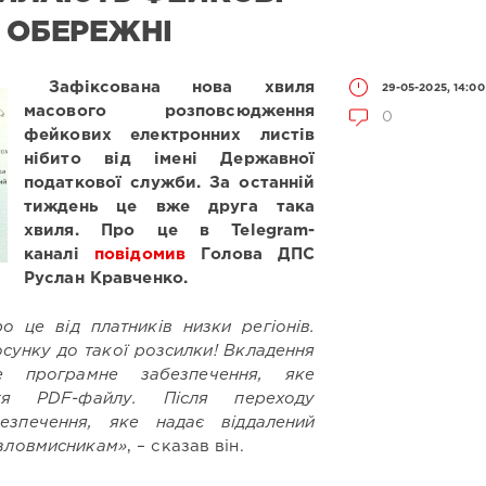
Е ОБЕРЕЖНІ
Зафіксована нова хвиля
29-05-2025, 14:00
масового розповсюдження
0
фейкових електронних листів
нібито від імені Державної
податкової служби. За останній
тиждень це вже друга така
хвиля. Про це в Telegram-
каналі
повідомив
Голова ДПС
Руслан Кравченко.
 це від платників низки регіонів.
осунку до такої розсилки! Вкладення
е програмне забезпечення, яке
ття PDF-файлу. Після переходу
езпечення, яке надає віддалений
 зловмисникам»
, – сказав він.