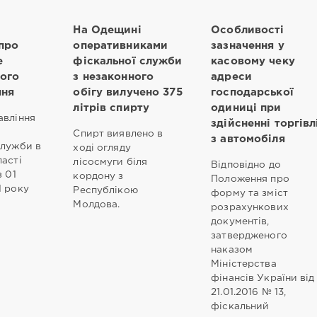
На Одещині
Особливості
про
оперативниками
зазначення у
е
фіскальної служби
касовому чеку
ого
з незаконного
адреси
ння
обігу вилучено 375
господарської
літрів спирту
одиниці при
авління
здійсненні торгівл
Спирт виявлено в
з автомобіля
служби в
ході огляду
ласті
лісосмуги біля
Відповідно до
з 01
кордону з
Положення про
1 року
Республікою
форму та зміст
Молдова.
розрахункових
документів,
затвердженого
наказом
Міністерства
фінансів України від
21.01.2016 № 13,
фіскальний