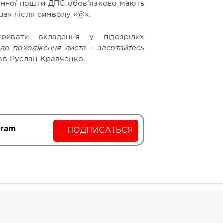
ронної пошти ДПС обов’язково мають
.ua» після символу «@».
ивати вкладення у підозрілих
до походження листа – звертайтесь
дав Руслан Кравченко.
gram
ПОДПИСАТЬСЯ