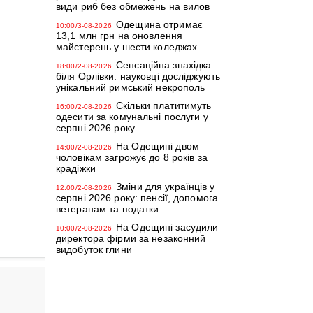
види риб без обмежень на вилов
Одещина отримає
10:00/3-08-2026
13,1 млн грн на оновлення
майстерень у шести коледжах
Сенсаційна знахідка
18:00/2-08-2026
біля Орлівки: науковці досліджують
унікальний римський некрополь
Скільки платитимуть
16:00/2-08-2026
одесити за комунальні послуги у
серпні 2026 року
На Одещині двом
14:00/2-08-2026
чоловікам загрожує до 8 років за
крадіжки
Зміни для українців у
12:00/2-08-2026
серпні 2026 року: пенсії, допомога
ветеранам та податки
На Одещині засудили
10:00/2-08-2026
директора фірми за незаконний
видобуток глини