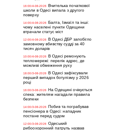
Вчителька початкової
16:00/4-08-2026
школи в Одесі випала з другого
поверху
Балта, Ізмаїл та інші:
14:00/4-08-2026
чому населені пункти Одещини
втрачали статус міст
В Одесі ДБР запобігло
12:00/4-08-2026
замовному вбивству судді за 40
тисяч доларів
В Одесі ремонують
10:00/4-08-2026
тепломережі: перелік адрес, де
можливі обмеження руху
В Одесі зафіксували
18:00/3-08-2026
перший випадок ботулізму у 2026
році
На Одещині очікується
16:00/3-08-2026
спека: жителям нагадали правила
безпеки
Побив та пограбував
14:00/3-08-2026
пенсіонера в Одесі: нападник
постане перед судом
Одеський
12:00/3-08-2026
рибоохоронний патруль назвав