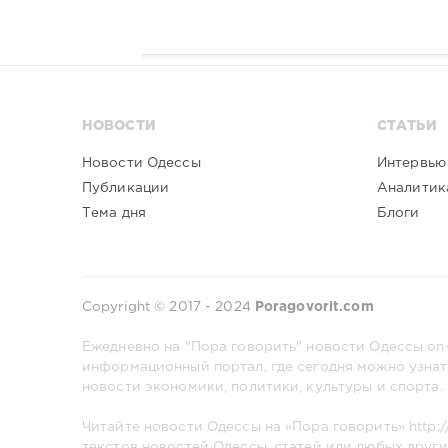
НОВОСТИ
СТАТЬИ
Новости Одессы
Интервью
Публикации
Аналитик
Тема дня
Блоги
Copyright © 2017 - 2024
Poragovorit.com
Ежедневно на "Пора говорить" новости Одессы on-
информационный портал, где сегодня можно узнат
новости экономики, политики, культуры и спорта.
Читайте новости Одессы на «Пора говорить»
http:
текстов новостей Одессы, статей или любых други