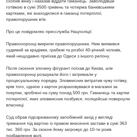
схопив жінку і наказав віддати гаманець. Заволодівши
готівкою в сумі 3500 гривень та чотирма банківськими
картками, які знаходилися в гаманці потерпілої,
правопорушник втік.
Про це повідомляє пресслужба Нацполіції.
Правоохоронці викрили правопорушника. Ним виявився
судимий за крадіжки, грабежі та розбої 40-річний чоловік,
який нещодавно приїхав до Одеси з іншого регіону.
Після скоєння злочину фігурант поїхав до Києва, але
правоохоронці розшукали його і затримали у
процесуальному порядку. Зловмисник витратив чужу готівку,
крім того, однією з карток розраховувався в магазині за
покупки, зроблені на суму понад 500 грн. Гаманець та картки
потерпілої, яких зловмисник позбувся, поліцейські повернули
власниці.
Суд обрав підозрюваному запобіжний захід у вигляді
тримання під вартою із правом внесення застави в сумі 363
тис. 360 грн. За скоєне йому загрожує до 10-ти років
позбавлення волі.