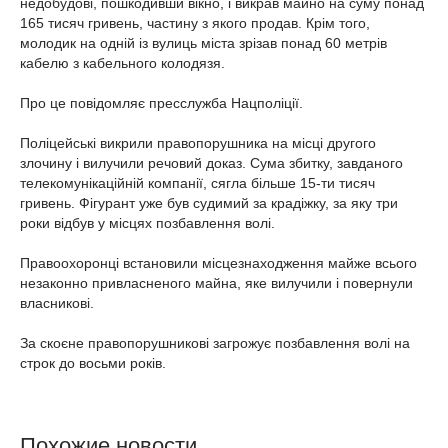
недобудові, пошкодивши вікно, і викрав майно на суму понад
165 тисяч гривень, частину з якого продав. Крім того,
молодик на одній із вулиць міста зрізав понад 60 метрів
кабелю з кабельного колодязя.
Про це повідомляє пресслужба Нацполіції.
Поліцейські викрили правопорушника на місці другого
злочину і вилучили речовий доказ. Сума збитку, завданого
телекомунікаційній компанії, сягла більше 15-ти тисяч
гривень. Фігурант уже був судимий за крадіжку, за яку три
роки відбув у місцях позбавлення волі.
Правоохоронці встановили місцезнаходження майже всього
незаконно привласненого майна, яке вилучили і повернули
власникові.
За скоєне правопорушникові загрожує позбавлення волі на
строк до восьми років.
Похожие новости