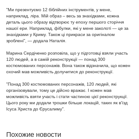
"Ми презентуємо 12 біблійних інструментів, у мене,
наприклад, ліра. Мій образ – весь за знахідками, кожна
деталь цього образу відтворює ту епоху першого сторіччя
нашої ери. Наприклад, фібулки, які у мене заколоті — це за
знахідками у Криму. Також ці прикраси за оригіналом
зроблені", — додала Наталія.
Марина Сердіченко розповіла, що у підготовці взяли участь
120 людей, а в самій реконструкції — понад 300
костюмованих персонажів. Вона також відзначила, що кожен
охочий мав можливість долучитися до реконструкції.
"Понад 300 костюмованих персонажів, 120 людей, які
організовували, тому це дійсно вражає. І кожен мав
можливість взяти участь і стати частиною цієї реконструкції.
Цього року ми додали трошки більше локацій, таких як в'їзд
Ісуса Христа до Єрусалиму".
Похожие новости