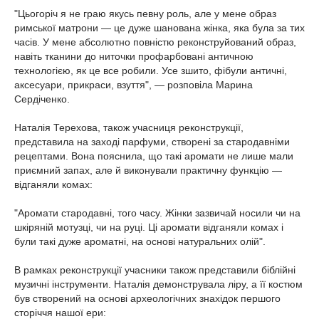
"Цьогоріч я не граю якусь певну роль, але у мене образ
римської матрони — це дуже шанована жінка, яка була за тих
часів. У мене абсолютно повністю реконструйований образ,
навіть тканини до ниточки профарбовані античною
технологією, як це все робили. Усе зшито, фібули античні,
аксесуари, прикраси, взуття", — розповіла Марина
Сердіченко.
Наталія Терехова, також учасниця реконструкції,
представила на заході парфуми, створені за стародавніми
рецептами. Вона пояснила, що такі аромати не лише мали
приємний запах, але й виконували практичну функцію —
відганяли комах:
"Аромати стародавні, того часу. Жінки зазвичай носили чи на
шкіряній мотузці, чи на руці. Ці аромати відганяли комах і
були такі дуже ароматні, на основі натуральних олій".
В рамках реконструкції учасники також представили біблійні
музичні інструменти. Наталія демонструвала ліру, а її костюм
був створений на основі археологічних знахідок першого
сторіччя нашої ери: