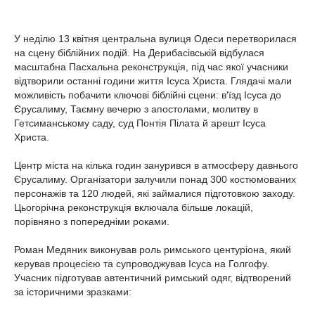
У неділю 13 квітня центральна вулиця Одеси перетворилася
на сцену біблійних подій. На Дерибасівській відбулася
масштабна Пасхальна реконструкція, під час якої учасники
відтворили останні години життя Ісуса Христа. Глядачі мали
можливість побачити ключові біблійні сцени: в'їзд Ісуса до
Єрусалиму, Таємну вечерю з апостолами, молитву в
Гетсиманському саду, суд Понтія Пілата й арешт Ісуса
Христа.
Центр міста на кілька годин занурився в атмосферу давнього
Єрусалиму. Організатори залучили понад 300 костюмованих
персонажів та 120 людей, які займалися підготовкою заходу.
Цьогорічна реконструкція включала більше локацій,
порівняно з попередніми роками.
Роман Медяник виконував роль римського центуріона, який
керував процесією та супроводжував Ісуса на Голгофу.
Учасник підготував автентичний римський одяг, відтворений
за історичними зразками: