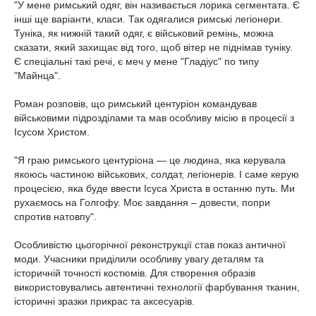
"У мене римський одяг, він називається лорика сегментата. Є
інші ще варіанти, класи. Так одягалися римські легіонери.
Туніка, як нижній такий одяг, є військовий ремінь, можна
сказати, який захищає від того, щоб вітер не піднімав туніку.
Є спеціальні такі речі, є меч у мене "Гладіус" по типу
"Майнца".
Роман розповів, що римський центуріон командував
військовими підрозділами та мав особливу місію в процесії з
Ісусом Христом.
"Я граю римського центуріона — це людина, яка керувала
якоюсь частиною військових, солдат, легіонерів. І саме керую
процесією, яка буде ввести Ісуса Христа в останню путь. Ми
рухаємось на Голгофу. Моє завдання – довести, попри
спротив натовпу".
Особливістю цьогорічної реконструкції став показ античної
моди. Учасники приділили особливу увагу деталям та
історичній точності костюмів. Для створення образів
використовувались автентичні технології фарбування тканин,
історичні зразки прикрас та аксесуарів.