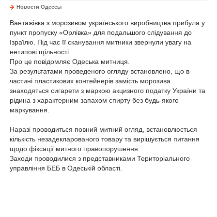
Новости Одессы
Вантажівка з морозивом українського виробництва прибула у
пункт пропуску «Орлівка» для подальшого слідування до
Ізраїлю. Під час її сканування митники звернули увагу на
нетипові щільності.
Про це повідомляє
Одеська митниця.
За результатами проведеного огляду встановлено, що в
частині пластикових контейнерів замість морозива
знаходяться сигарети з маркою акцизного податку України та
рідина з характерним запахом спирту без будь-якого
маркування.
Наразі проводиться повний митний огляд, встановлюється
кількість незадекларованого товару та вирішується питання
щодо фіксації митного правопорушення.
Заходи проводилися з представниками Територіального
управління БЕБ в Одеській області.