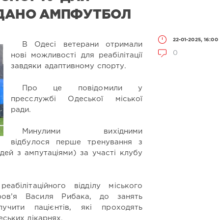
ОДАНО АМПФУТБОЛ
22-01-2025, 16:00
В Одесі ветерани отримали
0
нові можливості для реабілітації
завдяки адаптивному спорту.
Про це повідомили у
пресслужбі Одеської міської
ради.
Минулими вихідними
відбулося перше тренування з
ей з ампутаціями) за участі клубу
еабілітаційного відділу міського
ров’я Василя Рибака, до занять
учити пацієнтів, які проходять
еських лікарнях.