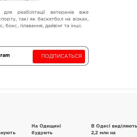
для реабілітації ветеранів вже
порту, такі як баскетбол на візках,
с, бокс, плавання, дайвінг та інші.
gram
ПОДПИСАТЬСЯ
На Одещині
В Одесі виділяют
анують
будують
2,2 млн на