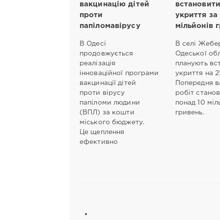
вакцинацію дітей
встановит
проти
укриття за
папіломавірусу
мільйонів 
В Одесі
В селі Жебе
продовжується
Одеської об
реалізація
планують вс
інноваційної програми
укриття на 2
вакцинації дітей
Попередня в
проти вірусу
робіт стано
папіломи людини
понад 10 міл
(ВПЛ) за кошти
гривень.
міського бюджету.
Це щеплення
ефективно