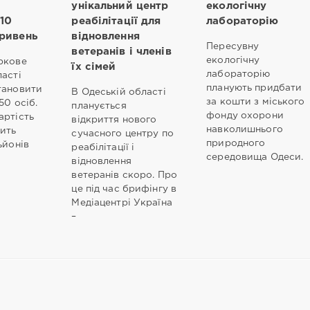
и
унікальний центр
екологічну
 10
реабілітації для
лабораторію
гривень
відновлення
Пересувну
ветеранів і членів
екологічну
ркове
їх сімей
лабораторію
ласті
планують придбати
тановити
В Одеській області
за кошти з міського
50 осіб.
планується
фонду охорони
артість
відкриття нового
навколишнього
вить
сучасного центру по
природного
ьйонів
реабілітації і
середовища Одеси.
відновлення
ветеранів скоро. Про
це під час брифінгу в
Медіацентрі Україна
–