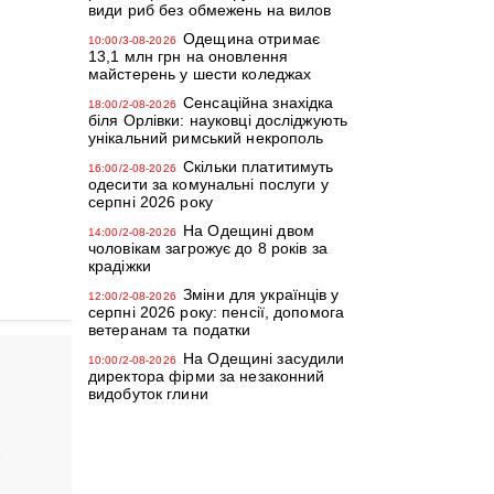
види риб без обмежень на вилов
Одещина отримає
10:00/3-08-2026
13,1 млн грн на оновлення
майстерень у шести коледжах
Сенсаційна знахідка
18:00/2-08-2026
біля Орлівки: науковці досліджують
унікальний римський некрополь
Скільки платитимуть
16:00/2-08-2026
одесити за комунальні послуги у
серпні 2026 року
На Одещині двом
14:00/2-08-2026
чоловікам загрожує до 8 років за
крадіжки
Зміни для українців у
12:00/2-08-2026
серпні 2026 року: пенсії, допомога
ветеранам та податки
На Одещині засудили
10:00/2-08-2026
директора фірми за незаконний
видобуток глини
ь