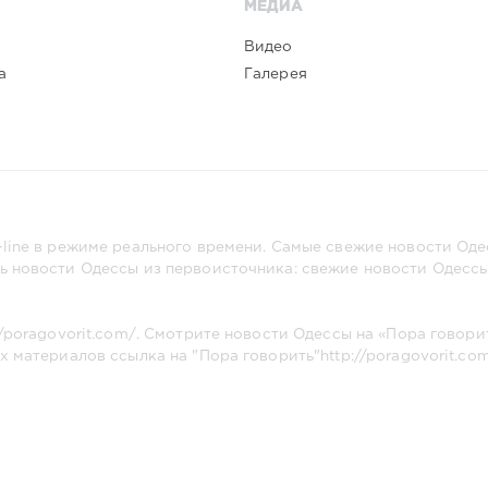
МЕДИА
Видео
а
Галерея
line в режиме реального времени. Самые свежие новости Одес
ь новости Одессы из первоисточника: свежие новости Одессы,
//poragovorit.com/
. Смотрите новости Одессы на «Пора говори
х материалов ссылка на "Пора говорить"
http://poragovorit.co