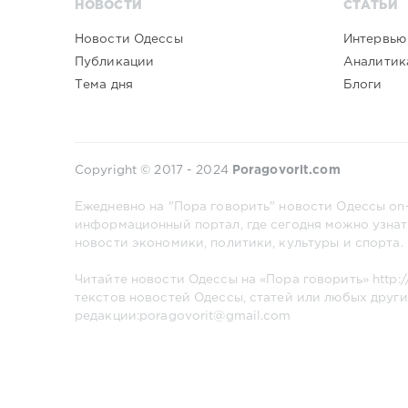
НОВОСТИ
СТАТЬИ
Новости Одессы
Интервью
Публикации
Аналитик
Тема дня
Блоги
Copyright © 2017 - 2024
Poragovorit.com
Ежедневно на "Пора говорить" новости Одессы on-
информационный портал, где сегодня можно узнат
новости экономики, политики, культуры и спорта.
Читайте новости Одессы на «Пора говорить»
http:
текстов новостей Одессы, статей или любых други
редакции:poragovorit@gmail.com