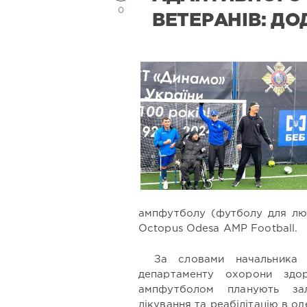
0
ВЕТЕРАНІВ: Д
ампфутболу (футболу для люд
Octopus Odesa AMP Football.
За словами начальника р
департаменту охорони здо
ампфутболом планують зал
лікування та реабілітацію в од