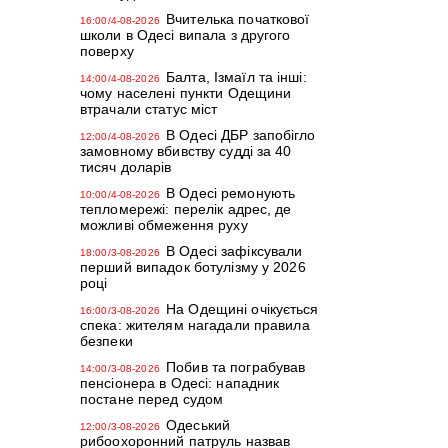
Вчителька початкової
16:00/4-08-2026
школи в Одесі випала з другого
поверху
Балта, Ізмаїл та інші:
14:00/4-08-2026
чому населені пункти Одещини
втрачали статус міст
В Одесі ДБР запобігло
12:00/4-08-2026
замовному вбивству судді за 40
тисяч доларів
В Одесі ремонують
10:00/4-08-2026
тепломережі: перелік адрес, де
можливі обмеження руху
В Одесі зафіксували
18:00/3-08-2026
перший випадок ботулізму у 2026
році
На Одещині очікується
16:00/3-08-2026
спека: жителям нагадали правила
безпеки
Побив та пограбував
14:00/3-08-2026
пенсіонера в Одесі: нападник
постане перед судом
Одеський
12:00/3-08-2026
рибоохоронний патруль назвав