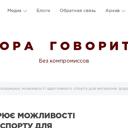
Медиа
Блоги
Обратная связь
Архив
 О Р А Г О В О Р И Т
Без компромиссов
розширює можливості адаптивного спорту для ветеранів: до
РЮЄ МОЖЛИВОСТІ
СПОРТУ ДЛЯ