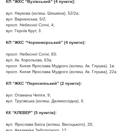
КП “ЖКС “Вузівський” (4 пункти):
вул. Наукова (колиш. Шишкіна), 52/2а;
вул. Варненська, 5/2;
просп. Небесної Сотні, 4;
вул. Героїв Крут, 3.
КП “ЖКС “Чорноморський” (4 пункти):
просп. Небесної Сотні, 83;
вул. Ак. Корольова, 63а;
просп. Князя Ярослава Мудрого (колиш. Ак. Глушка), 1в;
просп. Князя Ярослава Мудрого (колиш. Ак. Глушка), 22а.
КП “ЖКС “Пересипський” (2 пункти):
вул. Отамана Чепіги, 9;
вул. Трусівська (колиш. Далекосхідна), 6.
КК “КЛЕВЕР” (5 пунктів):
вул. Ярослава Баїса (колиш. Висоцького), 20;
вул. Академіка Заболотного, 12;