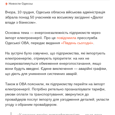
Новости Одессы
Вчора, 10 грудня, Одеська обласна військова адміністрація
зібрала понад 50 учасників на восьмому засіданні «Діалог
влади з бізнесом».
Основна тема — енергонезалежність підприємств через
імпорт електроенергії. Про це
повідомила
пресслужба
Одеської ОВА, передає видання
«Південь сьогодні»
.
На зустрічі було озвучено, що підприємства, які імпортують
електроенергію, отримують пріоритети: на них не
поширюватимуться обмеження енергопостачання, якщо
вони будуть введені. Єдине виключення — аварійні графіки,
що діють для уникнення системних аварій.
Також в ОВА пояснили, як підприємству перейти на імпорт
електроенергії. Потрібно ретельно проаналізувати тарифи,
умови оплати та транспортування; звернутися до
провайдерів послуг імпорту для узгодження деталей; укласти
угоду з обраним провайдером.
«У сучасних реаліях енергоефективність — це не лише