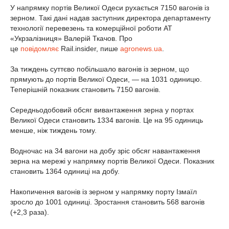
У напрямку портів Великої Одеси рухається 7150 вагонів із
зерном. Такі дані надав заступник директора департаменту
технології перевезень та комерційної роботи АТ
«Укрзалізниця» Валерій Ткачов. Про
це
повідомляє
Rail.insider, пише
agronews.ua
.
За тиждень суттєво побільшало вагонів із зерном, що
прямують до портів Великої Одеси, — на 1031 одиницю.
Теперішній показник становить 7150 вагонів.
Середньодобовий обсяг вивантаження зерна у портах
Великої Одеси становить 1334 вагонів. Це на 95 одиниць
менше, ніж тиждень тому.
Водночас на 34 вагони на добу зріс обсяг навантаження
зерна на мережі у напрямку портів Великої Одеси. Показник
становить 1364 одиниці на добу.
Накопичення вагонів із зерном у напрямку порту Ізмаїл
зросло до 1001 одиниці. Зростання становить 568 вагонів
(+2,3 раза).