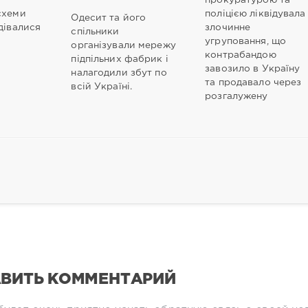
прокуратурою та
схеми
поліцією ліквідувала
Одесит та його
дівалися
злочинне
спільники
угруповання, що
організували мережу
контрабандою
підпільних фабрик і
завозило в Україну
налагодили збут по
та продавало через
всій Україні.
розгалужену
ВИТЬ КОММЕНТАРИЙ