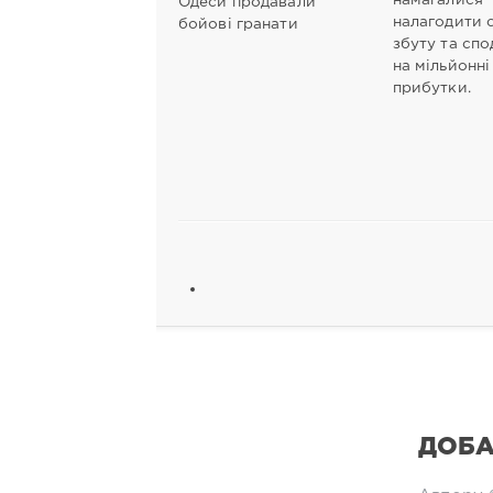
намагалися
Одеси продавали
налагодити 
бойові гранати
збуту та спо
на мільйонні
прибутки.
ДОБА