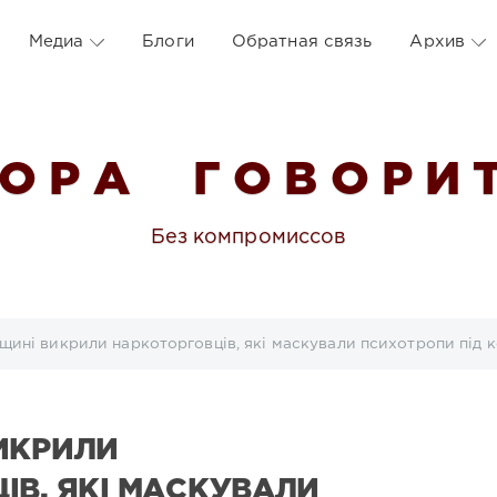
Медиа
Блоги
Обратная связь
Архив
 О Р А Г О В О Р И Т
Без компромиссов
щині викрили наркоторговців, які маскували психотропи під 
ИКРИЛИ
ІВ, ЯКІ МАСКУВАЛИ