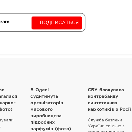
gram
ПОДПИСАТЬСЯ
оє
В Одесі
СБУ блокувала
агалися
судитимуть
контрабанду
нарко-
організаторів
синтетичних
фото)
масового
наркотиків з Росії
виробництва
ізували
Служба безпеки
підробних
,
України спільно з
парфумів (фото)