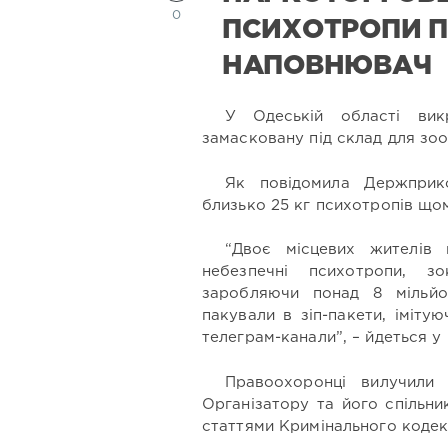
0
ПСИХОТРОПИ П
НАПОВНЮВАЧ
У Одеській області викр
замасковану під склад для зоо
Як повідомила Держприко
близько 25 кг психотропів щом
“Двоє місцевих жителів 
небезпечні психотропи, з
заробляючи понад 8 мільйо
пакували в зіп-пакети, іміту
телеграм-канали”, – йдеться у 
Правоохоронці вилучили 
Організатору та його спільн
статтями Кримінального кодек