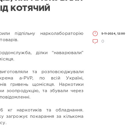
ІД КОТЯЧИЙ
или підпільну нарколабораторію
5-11-2024, 12:00
товарів.
0
рдонслужба, ділки “наварювали”
ісяця.
виготовляли та розповсюджували
окрема a-PVP, по всій Україні,
нів гривень щомісяця. Наркотики
ючи зоопродукцію, та збували через
повідомленні.
6 кг наркотиків та обладнання.
ику загрожує покарання за кількома
су.