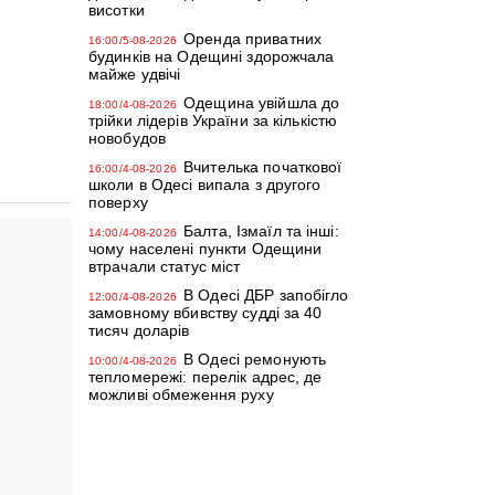
висотки
Оренда приватних
16:00/5-08-2026
будинків на Одещині здорожчала
майже удвічі
Одещина увійшла до
18:00/4-08-2026
трійки лідерів України за кількістю
новобудов
Вчителька початкової
16:00/4-08-2026
школи в Одесі випала з другого
поверху
Балта, Ізмаїл та інші:
14:00/4-08-2026
чому населені пункти Одещини
втрачали статус міст
В Одесі ДБР запобігло
12:00/4-08-2026
замовному вбивству судді за 40
тисяч доларів
В Одесі ремонують
10:00/4-08-2026
тепломережі: перелік адрес, де
можливі обмеження руху