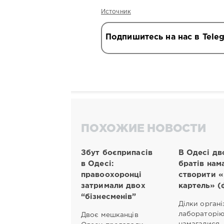
Источник
Подпишитесь на нас в Tele
ПОХОЖИЕ НОВОСТИ
Збут боєприпасів
В Одесі дв
в Одесі:
братів нам
правоохоронці
створити «
затримали двох
картель» (
“бізнесменів”
Ділки орган
лабораторію
Двоє мешканців