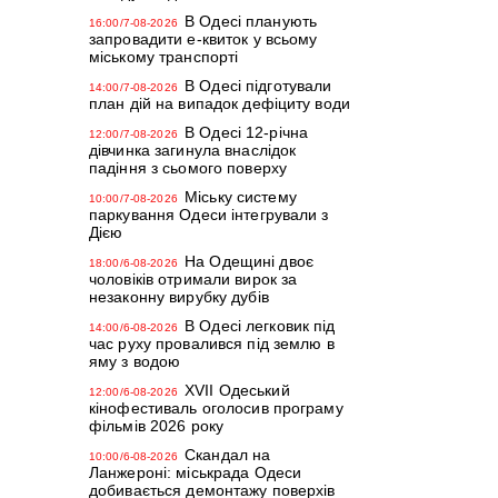
В Одесі планують
16:00/7-08-2026
запровадити е-квиток у всьому
міському транспорті
В Одесі підготували
14:00/7-08-2026
план дій на випадок дефіциту води
В Одесі 12-річна
12:00/7-08-2026
дівчинка загинула внаслідок
падіння з сьомого поверху
Міську систему
10:00/7-08-2026
паркування Одеси інтегрували з
Дією
На Одещині двоє
18:00/6-08-2026
чоловіків отримали вирок за
незаконну вирубку дубів
В Одесі легковик під
14:00/6-08-2026
час руху провалився під землю в
яму з водою
XVII Одеський
12:00/6-08-2026
кінофестиваль оголосив програму
фільмів 2026 року
Скандал на
10:00/6-08-2026
Ланжероні: міськрада Одеси
добивається демонтажу поверхів