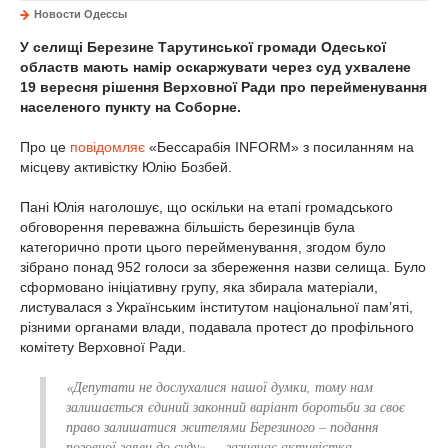
Новости Одессы
У селищі Березине Тарутинської громади Одеської
областв мають намір оскаржувати через суд ухвалене
19 вересня рішення Верховної Ради про перейменування
населеного пункту на Соборне.
Про це
повідомляє
«Бессарабія INFORM» з посиланням на
місцеву активістку Юлію Бозбей.
Пані Юлія наголошує, що оскільки на етапі громадського
обговорення переважна більшість березинців була
категорично проти цього перейменування, згодом було
зібрано понад 952 голоси за збереження назви селища. Було
сформовано ініціативну групу, яка збирала матеріали,
листувалася з Українським інститутом національної пам’яті,
різними органами влади, подавала протест до профільного
комітету Верховної Ради.
«Депутати не дослухалися нашої думки, тому нам
залишається єдиний законний варіант боротьби за своє
право залишатися жителями Березиного – подання
позовної заяви до суду»,
– зазначає активістка.