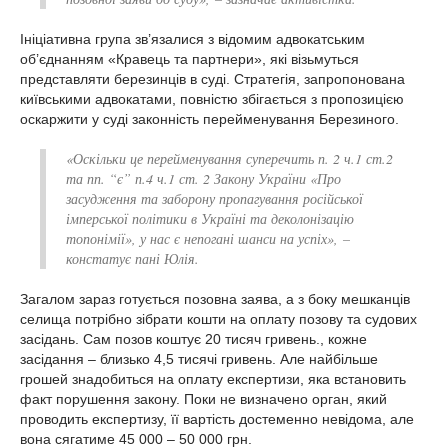
Ініціативна група зв’язалися з відомим адвокатським
об’єднанням «Кравець та партнери», які візьмуться
представляти березинців в суді. Стратегія, запропонована
київськими адвокатами, повністю збігається з пропозицією
оскаржити у суді законність перейменування Березиного.
«Оскільки це перейменування суперечить п. 2 ч.1 ст.2
та пп. “є” п.4 ч.1 ст. 2 Закону України «Про
засудження та заборону пропагування російської
імперської політики в Україні та деколонізацію
топонімії», у нас є непогані шанси на успіх»,
–
констатує пані Юлія.
Загалом зараз готується позовна заява, а з боку мешканців
селища потрібно зібрати кошти на оплату позову та судових
засідань. Сам позов коштує 20 тисяч гривень., кожне
засідання – близько 4,5 тисячі гривень. Але найбільше
грошей знадобиться на оплату експертизи, яка встановить
факт порушення закону. Поки не визначено орган, який
проводить експертизу, її вартість достеменно невідома, але
вона сягатиме 45 000 – 50 000 грн.