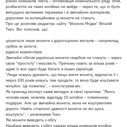
різних номіналів. Мета – оптимізація номінального ряду. Втім,
розбагатіти на таких копійках не вийде – через те, що їх було
випущено великими тиражами і зі звичайних матеріалів,
дорогими та колекційними ці монети не стануть.
Про це розповів редактор сайту "Монети-Ягідки" Віталій
Ткач. Він пояснив, що:
цінуються лише монети з дорогоцінних металів – наприклад,
срібла чи золота;
рідкісні екземпляри.
Звичайні обігові українські монети скарбом не стануть – через
свою "простоту" і масовість. Причому навіть за кілька років –
адже їх все одно буде багато в інших українців.
"Люди чомусь думають, що якщо взяти монету, відкласти її і
через 100 років комусь там продати, то вона буде коштувати
мільйон. Це помилка", – констатував він.
Як приклад експерт навів випадок зі своєї практики. "Якось
чоловік каже, мовляв, відкладу 10 копійок – племіннику
подарую. Але це звичайна монета, вона не коштуватиме
дорого. Навіть сторічної давності монети не всі щось
коштують", – резюмував Ткач.
Які монети виводять з обігу
Нацбанк виводить з обігу одразу кілька номіналів копійок,