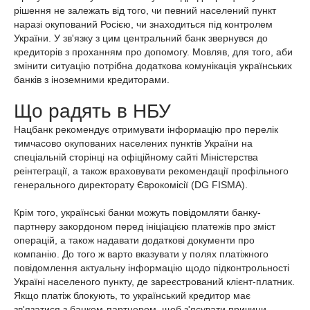
рішення не залежать від того, чи певний населений пункт
наразі окупований Росією, чи знаходиться під контролем
України. У зв'язку з цим центральний банк звернувся до
кредиторів з проханням про допомогу. Мовляв, для того, аби
змінити ситуацію потрібна додаткова комунікація українських
банків з іноземними кредиторами.
Що радять в НБУ
Нацбанк рекомендує отримувати інформацію про перелік
тимчасово окупованих населених пунктів України на
спеціальній сторінці на офіційному сайті Міністерства
реінтеграції, а також враховувати рекомендації профільного
генерального директорату Єврокомісії (DG FISMA).
Крім того, українські банки можуть повідомляти банку-
партнеру закордоном перед ініціацією платежів про зміст
операцій, а також надавати додаткові документи про
компанію. До того ж варто вказувати у полях платіжного
повідомлення актуальну інформацію щодо підконтрольності
Україні населеного пункту, де зареєстрований клієнт-платник.
Якщо платіж блокують, то український кредитор має
зв'язатися з банком-партнером, щоб з'ясувати причини