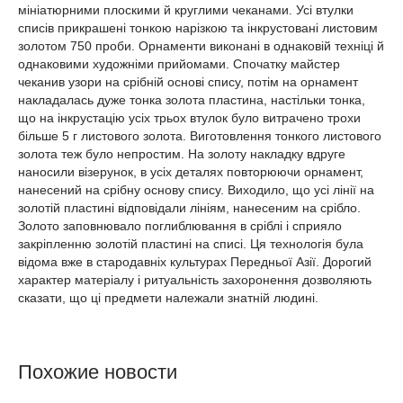
мініатюрними плоскими й круглими чеканами. Усі втулки
списів прикрашені тонкою нарізкою та інкрустовані листовим
золотом 750 проби. Орнаменти виконані в однаковій техніці й
однаковими художніми прийомами. Спочатку майстер
чеканив узори на срібній основі спису, потім на орнамент
накладалась дуже тонка золота пластина, настільки тонка,
що на інкрустацію усіх трьох втулок було витрачено трохи
більше 5 г листового золота. Виготовлення тонкого листового
золота теж було непростим. На золоту накладку вдруге
наносили візерунок, в усіх деталях повторюючи орнамент,
нанесений на срібну основу спису. Виходило, що усі лінії на
золотій пластині відповідали лініям, нанесеним на срібло.
Золото заповнювало поглиблювання в сріблі і сприяло
закріпленню золотій пластині на списі. Ця технологія була
відома вже в стародавніх культурах Передньої Азії. Дорогий
характер матеріалу і ритуальність захоронення дозволяють
сказати, що ці предмети належали знатній людині.
Похожие новости