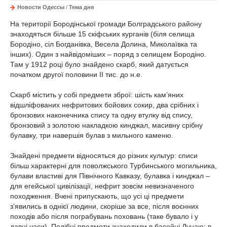
Новости Одессы
/
Тема дня
На території Бородінської громади Болградського району
знаходяться більше 15 скіфських курганів (біля селища
Бородіно, сіл Богданівка, Весела Долина, Миколаївка та
інших). Один з найвідоміших – поряд з селищем Бородіно.
Там у 1912 році було знайдено скарб, який датується
початком другої половини ІІ тис. до н.е.
Скарб містить у собі предмети зброї: шість кам’яних
відшліфованих нефритових бойових сокир, два срібних і
бронзових наконечника спису та одну втулку від спису,
бронзовий з золотою накладкою кинджал, масивну срібну
булавку, три навершія булав з мильного каменю.
Знайдені предмети відносяться до різних культур: списи
більш характерні для поволжського Турбинського могильника,
булави властиві для Північного Кавказу, булавка і кинджал –
для егейської цивілізації, нефрит зовсім невизначеного
походження. Вчені припускають, що усі ці предмети
з’явились в однієї людини, скоріше за все, після воєнних
походів або після пограбувань поховань (таке бувало і у
давні часи). Подібні предмети знаходили в басейні Дунаю: в