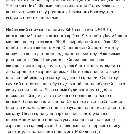
Угорщині і Чехії. Форми списів типові для Сходу Закавказзя,
вони зустрічаються у розкопках Північного Кавказу, що
свідчить про зв’язки племен.
Найважчий спис має довжину 34,1 см і важить 519,1 г,
виготовлений з високоякісного срібла 916 проби. Другий спис
менших розмірів важить 280,8 г, вироблений із срібла 400
проби: сплав нікелю та міді. Спектральний аналіз металу
спису визначив джерело надходження металу: Нікольське
родовище срібла і Приуралля. Списи, які технічно
складаються з пера, втулки, вушок й петлі, цілком відлиті в
двосторонніх ливарних формах. Ця техніка лиття говорить
про певний рівень розвитку тодішньої відливки. Спочатку
круглий стержень пера був відкований і перероблений в чітко
виступаюче ребро. Леза списів були відтягнуті і добре
проковані. Кінцівки лез заточені не повністю, а лише в
верхній, ближній частині пера. Скоріше за все, срібні списи
берегли й намагалися при заточуванні не втрачати дорогого
металу. Після відливу поверхня списів шліфувалася,
невідомий майстер прибрав усі ливарні шви, поверхню
зарівняв та відшліфував. На поверхні пера першого спису і
трьох втулок нанесений орнамент. Робилося це